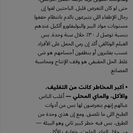
حتى لو كان التعرض قليل. الباحثين لقوا إن
رجال الإطفاء اللي يتبرعون بالدم بانتظام خففوا
مستويات مواد البير والبوليفلورو ألكيل عندهم
بنسبة توصل لـ ٣٠٪ خلال سنة وحدة. بس
الفيلم الوثائقي أكد إن رمي الحمل على الأفراد
عسب يفلترون أو ينظفون أجسامهم هو شي
غلط. الحل الحقيقي هو وقف الإنتاج ومحاسبة
المصانع.
• أكبر المخاطر كانت من التغليف،
والأكل، والماي المحلي —
أغلب الناس
عبالهم إنهم يتعرضون لها بس من أدوات
الطبخ اللي ما تلصق. ومع إن هذي وحدة من
الطرق، بس فيه خطر كبير ثاني وهو البيئة —
من خلال الماي الملوث، وتغليف الأكل