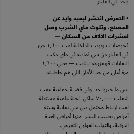
واحد في المليار.
• التعرض انتشر لبعيد وايد عن
المصنع، وتلوث ماي الشرب وصل
لعشرات الآلاف من السكان —
فحوصات دوبونت الداخلية لقت ١,٦٠٠ جزء
في المليار من سي ثمانية في ماي مكب
النفايات قربمزرعة تينانت — يعني ١,٦٠٠
مرة أعلى من حد الأمان اللي هم حاطينه.
بس ما خبروا حد. وفي قضية جماعية عقب
شملت ٧٠,٠٠٠ ساكن، لجنة علمية مستقلة
لقت ارتباط محتمل بين سي ثمانية وستة
أمراض تصيب البشر، منها أمراض الغدة
الدرقية، والتهاب القولون التقرحي،