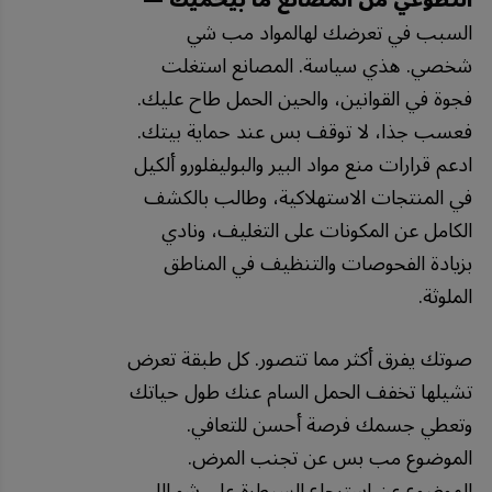
التطوعي من المصانع ما بيحميك —
السبب في تعرضك لهالمواد مب شي
شخصي. هذي سياسة. المصانع استغلت
فجوة في القوانين، والحين الحمل طاح عليك.
فعسب جذا، لا توقف بس عند حماية بيتك.
ادعم قرارات منع مواد البير والبوليفلورو ألكيل
في المنتجات الاستهلاكية، وطالب بالكشف
الكامل عن المكونات على التغليف، ونادي
بزيادة الفحوصات والتنظيف في المناطق
الملوثة.
صوتك يفرق أكثر مما تتصور. كل طبقة تعرض
تشيلها تخفف الحمل السام عنك طول حياتك
وتعطي جسمك فرصة أحسن للتعافي.
الموضوع مب بس عن تجنب المرض.
الموضوع عن استرجاع السيطرة على شو اللي