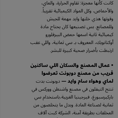
كانت كأنها معجزة: تقاوم الحرارة، والماي،
والأحماض، وكل المواد الكيميائية تقريباً.
وقوتها هذي خلتها وايد مهمة للجيش
وللمصانع. بس تصنيعها كان يحتاج مادة
كيميائية ثانية اسمها حمض البيرفلورو
أوكتانويك، المعروف بـ سي ثمانية، واللي عقب
ارتبطت بأضرار صحية كبيرة للبشر.
• عمال المصنع والسكان اللي ساكنين
قريب من مصنع دوبونت تعرضوا
لماي وهواء سام وايد —
دوبونت بدت
تنتج التيفلون في مصنع واشنطن ووركس في
باركيرسبورغ، فيرجينيا الغربية،باستخدام سي
ثمانية لصناعة المادة. وبدل ما يتخلصون من
المخلفات بطريقة آمنة، الشركة كبت آلاف