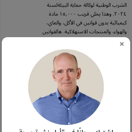
الشرب الوطنية لوكالة حماية البيئةلسنة
٢٠٢٤. وهذا يخلي قريب ١٥,٠٠٠ مادة
كيميائية بدون قوانين في الأكل، والماي،
والهواء، والمنتجات الاستهلاكية. هالقوانين
المجزأة مب كافية أبد. بدون فحص شامل
×
ومنع استباقي، المصانع بكل بساطة تبدل
مادة من مواد البير والبوليفلورو ألكيل بمادة
ثانية بدون ما يثبتون إن البديل آمن.
• مصنعين مواد البير والبوليفلورو
ألكيل يستغلون نقص البيانات عسب
يأخرون القوانين —
وعسب أغلب هالمواد
ما لها ملفات سلامة، المصنعين يقولون ما
شي دليل على الضرر — مع إنه فيالحقيقة ما
شي دليل على الأمان بعد.