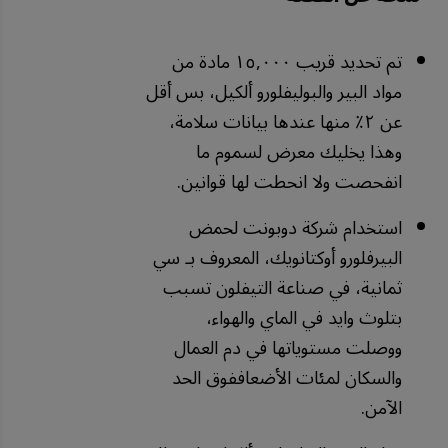
تم تحديد قريب ١٥,٠٠٠ مادة من
مواد البير والبوليفلورو ألكيل، بس أقل
عن ٢٪ منها عندها بيانات سلامة،
وهذا يخليك معرض لسموم ما
انفحصت ولا انحطت لها قوانين.
استخدام شركة دوبونت لحمض
البيرفلورو أوكتانويك، المعروف بـ سي
ثمانية، في صناعة التيفلون تسبب
بتلوث وايد في الماي والهواء،
ووصلت مستوياتها في دم العمال
والسكان لمئات الأضعاففوق الحد
الآمن.