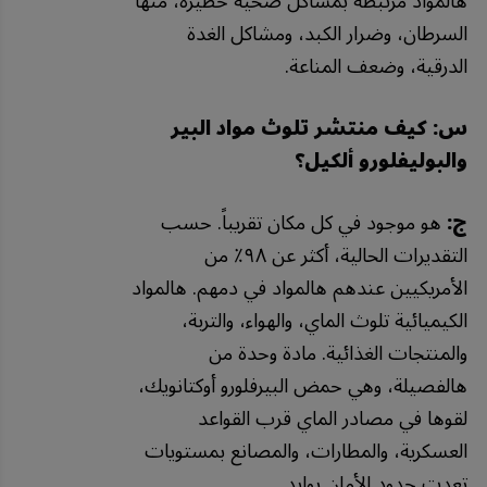
هالمواد مرتبطة بمشاكل صحية خطيرة، منها
السرطان، وضرار الكبد، ومشاكل الغدة
الدرقية، وضعف المناعة.
س: كيف منتشر تلوث مواد البير
والبوليفلورو ألكيل؟
ج:
هو موجود في كل مكان تقريباً. حسب
التقديرات الحالية، أكثر عن ٩٨٪ من
الأمريكيين عندهم هالمواد في دمهم. هالمواد
الكيميائية تلوث الماي، والهواء، والتربة،
والمنتجات الغذائية. مادة وحدة من
هالفصيلة، وهي حمض البيرفلورو أوكتانويك،
لقوها في مصادر الماي قرب القواعد
العسكرية، والمطارات، والمصانع بمستويات
تعدت حدود الأمان بوايد.