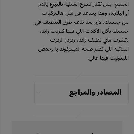
الجسم، بس تقدر تسرع العملية بالتبرع بالدم
أو البلازما، وهذا يساعد في شل هالمركبات
من جسمك. لازم بعد تدعم طرق التنظيف في
جسمك بأكل الأكلات اللي فيها كبريت وايد،
وتشرب ماي نظيف وايد، وتودر الزيوت
النباتية اللي تضر صحة الميتوكوندريا وحمض
اللينوليك فيها عالي.
المصادر والمراجع
YouTube, Veritasium, 
How One Company 
Secretly Poisoned the 
Planet, May 14, 2025