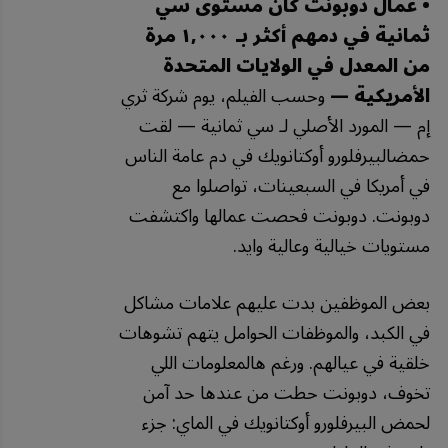
• عمال دوبونت كان مستوى سي
ثمانية في دمهم أكثر بـ ١,٠٠٠ مرة
من المعدل في الولايات المتحدة
الأمريكية —
وحسب الفيلم، يوم شركة ثري
إم — المورد الأصلي لـ سي ثمانية — لقت
حمضالبيرفلورو أوكتانويك في دم عامة الناس
في أمريكا في السبعينات، تواصلوا مع
دوبونت. دوبونت فحصت عمالها واكتشفت
مستويات خيالية وعالية وايد.
بعض الموظفين بدت عليهم علامات مشاكل
في الكبد، والموظفات الحوامل يتهم تشوهات
خلقية في عيالهم. ورغم هالمعلومات اللي
تخوف، دوبونت حطت من عندها حد آمن
لحمض البيرفلورو أوكتانويك في الماي: جزء