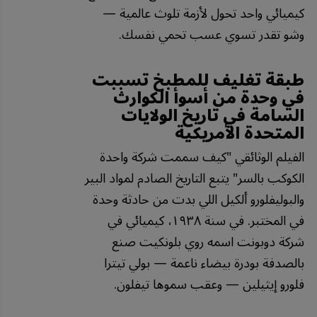
كيميائي واحد تحول لأزمة تلوث عالمية —
وشو تقدر تسوي عسب تحمي نفسك.
طبقة تغليف للمطبخ تسببت
في وحدة من أسوأ الكوارث
السامة في تاريخ الولايات
المتحدة الأمريكية
الفيلم الوثائقي "كيف سممت شركة واحدة
الكوكب بالسر" يتبع التاريخ الصادم لمواد البير
والبوليفلورو ألكيل اللي بدت من حادثة وحدة
في المختبر. في سنة ١٩٣٨، كيميائي في
شركة دوبونت اسمه روي بلونكيت صنع
بالصدفة بودرة بيضاء ناعمة — بولي تيترا
فلورو إيثيلين — وعقب سموها تيفلون.