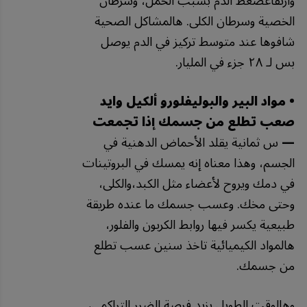
وارتفاعضغط الدم بسبب الحمل، وسرطان
الخصية وسرطان الكلى. هالمشاكل الصحية
شافوها عند متوسط تركيز في الدم يوصل
بس لـ ٢٨ جزء في المليار.
• مواد البير والبوليفلورو ألكيل وايد
صعب تطلع من جسمك إذا تجمعت
—
س ثمانية يقلد الأحماض الدهنية في
الجسم، وهذا معناه إنه يمسك في البروتينات
في دمك ويروح لأعضاء مثل الكبد،والكلى،
وحتى مخك. وعسب جسمك ما عنده طريقة
طبيعية يكسر فيها روابط الكربون والفلور،
هالمواد الكيميائية تاخذ سنين عسب تطلع
من جسمك.
وهالوقت الطويل يزيد فرصة الضرر التراكمي،