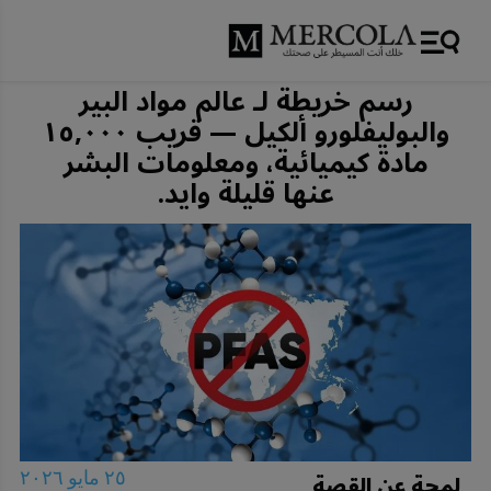
رسم خريطة لـ عالم مواد البير
والبوليفلورو ألكيل — قريب ١٥,٠٠٠
مادة كيميائية، ومعلومات البشر
عنها قليلة وايد.
لمحة عن القصة
٢٥ مايو ٢٠٢٦