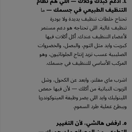
٤. ادعم كبدك وكلاك — اللي هم نظام
التنظيف الطبيعي في جسمك —
ما
تحتاج خلطات تنظيف يديدة ولا بودرة
تنظيف غالية. اللي تحتاجه هو دعم مستمر
لأعضاء التنظيف عندك. أكل أكلات فيها
كبريت وايد مثل الثوم، والبصل، والخضروات
الصليبية عسب تزيد إنتاج الجلوتاثيون، وهو
المركب الأساسي للتنظيف في جسمك.
اشرب ماي مفلتر، وابعد عن الكحول، وشل
الزيوت النباتية من أكلك — لأن فيها حمض
اللينوليك وايد اللي يضر وظيفة الميتوكوندريا
ويبطئ عملية طرد السموم.
٥. ارفض هالشي، لأن التغيير