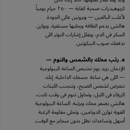
كربوهيدرات صحية كفاية — ٢٥٠ جرام يومياً
لأغلب البالغين — وبروتين عالي الجودة.
هالشي يدعم الطاقة ويخليها مستقرة، ويوازن
السكر في الدم، ويقلل إشارات التوتر اللي
تدفعك صوب النيكوتين.
٥. رتب مخك بالشمس والنوم —
الإدمان يزيد يوم تختبص الساعة البيولوجية
— اللي هي ساعة جسمك الداخلية. إنك
تتعرض لشمس الصبح، وتتجنب الليتات
الزرقاء في الليل، وتحاول تنوم في وقت ثابت،
هالشي يصفر مخك ويرتبه. الساعة البيولوجية
القوية توازن الدوبامين، وتخلي مقاومة الرغبة
أسهل وتساعدك تظل بدون سجاير مع الوقت.