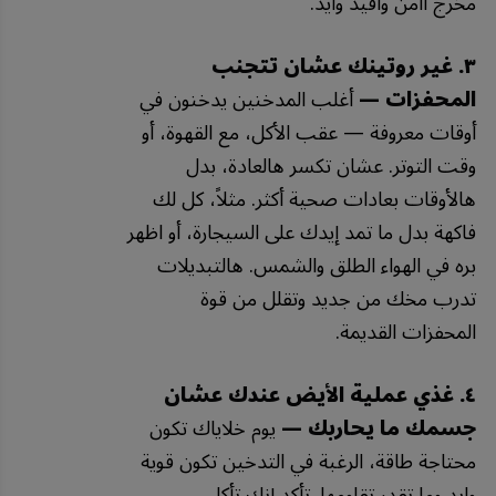
مخرج أأمن وأفيد وايد.
٣. غير روتينك عشان تتجنب
المحفزات —
أغلب المدخنين يدخنون في
أوقات معروفة — عقب الأكل، مع القهوة، أو
وقت التوتر. عشان تكسر هالعادة، بدل
هالأوقات بعادات صحية أكثر. مثلاً، كل لك
فاكهة بدل ما تمد إيدك على السيجارة، أو اظهر
بره في الهواء الطلق والشمس. هالتبديلات
تدرب مخك من جديد وتقلل من قوة
المحفزات القديمة.
٤. غذي عملية الأيض عندك عشان
جسمك ما يحاربك —
يوم خلاياك تكون
محتاجة طاقة، الرغبة في التدخين تكون قوية
وايد وما تقدر تقاومها. تأكد إنك تأكل