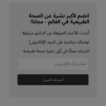
(Archived)
University of Michigan 
انضم لأكبر نشرة عن الصحة
الطبيعية في العالم - مجانا!
September 4, 2025
Pancreatology. 2012 Jul 
أحدث الأخبار الموثوقة من الدكتور ميركولا -
20;12(4):344–349
توصلك مباشرة على البريد الإلكتروني!
اشترك مجانًا في أول نشرة صحة طبيعية
اشترك الحين!