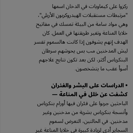
ركزوا على كيماويات في الدخان اسمها
"مرتبطات مستقبلات الهيدروكربون الأريلي"،
وهي مواد سامة من البيئة تمسك في مفاتيح
خلايا المناعة وتغير طريقتها في العمل. كان
الهدف إنهم يشوفون إذا كانت هالسموم تفسر
ليش المدخنين مب بس يحوشهم سرطان
البنكرياس أكثر، لكن بعد تكون نتايج علاجهم
أسوأ عقب ما يتشخصون.
• الدراسات على البشر والفئران
كشفت عن خلل في المناعة —
الباحثين جربوا على فئران فيها أورام بنكرياس
وأنسجة بنكرياس بشرية من مدخنين وغير
مدخنين. في الحالتين، التعرض لسموم
السجاير أدى لزيادة كبيرة في خلايا المناعة غير