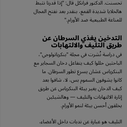
تحسنت. الدكتور فرانكل قال: "إذا قدرنا نثبط
هالخلايا شديدة القمع، بنقدر بعد نفتح المجال
للمناعة الطبيعية ضد الأورام."
التدخين يغذي السرطان عن
طريق التليف والالتهابات
في دراسة نُشرت في مجلة "بنكرياتولوجي"،
الباحثين حللوا كيف يتفاعل دخان السجاير مع
البنكرياس عشان يسرع تطور السرطان. ما
كانوا يشوفون السموم بس، لا، شافوا بعد
كيف الدخان يغير بيئة البنكرياس عن طريق
إثارة الالتهابات والتليف — وهالشيئين
يخلقون أحسن بيئة لنمو الأورام.
التليف هو عبارة عن ندبات داخل الأعضاء،