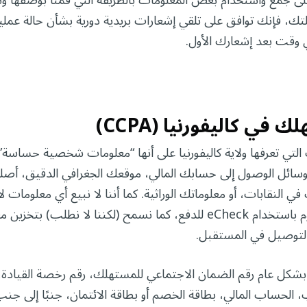
ى جمع واستخدام بعض المعلومات بالطريقة التي قمنا بوصفها وت
تك، فإنك توافق على تلقي إشعارات بريدية دورية بشأن حالة عمل
ي وقت بعد إشعارك الأول.
 كاليفورنيا (CCPA)
التي تعرفها ولاية كاليفورنيا على أنها “معلومات شخصية حساسة”
سائل الوصول إلى حسابك المالي، موقعك الجغرافي الدقيق، أصلك 
ي النقابات، أو معلوماتك الوراثية. كما أننا لا نبيع أي معلومات
رقم رخصة القيادة الخاصة بك عندما تقوم باستخدام eCheck للدفع، كما نسمح (لكن
والتوصيل في المستقبل.
 عام رقم الضمان الاجتماعي للمستهلك، رقم رخصة القيادة، بط
الحساب المالي، بطاقة الخصم أو بطاقة الائتمان، جنبًا إلى جنب 