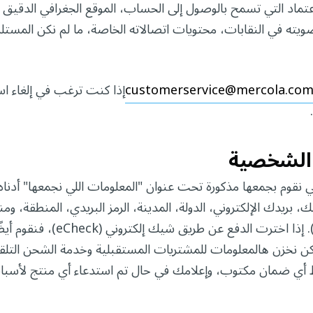
عتماد التي تسمح بالوصول إلى الحساب، الموقع الجغرافي الدقيق 
عضويته في النقابات، محتويات اتصالاته الخاصة، ما لم نكن المست
customerservice@mercola.co
إذا كنت ترغب في إلغاء 
 الشخصية
لي نقوم بجمعها مذكورة تحت عنوان "المعلومات اللي نجمعها" أدناه
بريدك الإلكتروني، الدولة، المدينة، الرمز البريدي، المنطقة، و
الخاصة بك في الولايات المتحدة (DMA). إذا 
نخزن هالمعلومات للمشتريات المستقبلية وخدمة الشحن التلقائي
 أي ضمان مكتوب، وإعلامك في حال تم استدعاء أي منتج لأسباب