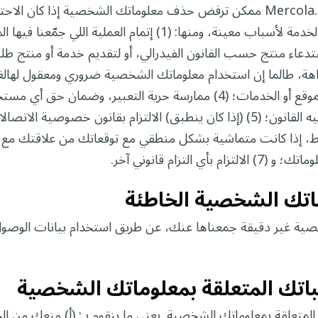
التواصل" أدناه. لكن، لازم تعرف إن Mercola.com ممكن ترفض حذف معلوماتك الشخصية
معقول لنا أو لأحد المتعاقدين أو مزودي الخدمة لأسباب معينة، ومنها: (1) إتمام الع
اء منتج حسب القانون الفيدرالي، أو لتقديم خدمة أو منتج طلبت
وتصحيح الأخطاء اللي تأثر على وظائف الموقع أو الخدمات؛ (4) ممارسة حرية التعبير
حريته في التعبير، أو أي حق آخر ينص عليه القانون؛ (5) (إذا كان ينطبق) الالتزام بقانون خص
لتزام قانوني آخر.
تك الشخصية الخاطئة
صية غير دقيقة جمعناها عنك، عن طريق استخدام بيانات الوصو
طلباتك المتعلقة بمعلوماتك الشخصية
تعلقة بمعلوماتك الشخصية. يعني ما بنقوم بـ: (أ) منعك من ال