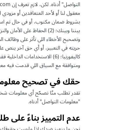
بشروط ضمان مكتوب، أو في حال تم استدع
ومتوافقة مع السياق اللي قدمت فيه معلوماتك؛ و (7) الالتزام بأي ا
حقك في تصحيح معلوما
تقدر تطلب منّا نصحّح أي معلومات شخ
"معلومات التواصل" أدناه.
عدم التمييز بناءً على 
نحن ما بنميز ضدك إذا مارست حقوقك الم