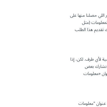
ي: (1) فئات المعلومات الشخصية اللي جمعناها عنك، (2) المصادر اللي حصلنا منها على
ي شاركنا معها هالمعلومات (مثل
 ويحق لك تقديم هذا الطلب
Mercola ما يبيع معلوماتك الشخصية لأي طرف. لكن، إذا
ج نشارك بعض
نوان «معلومات
عنوان "معلومات