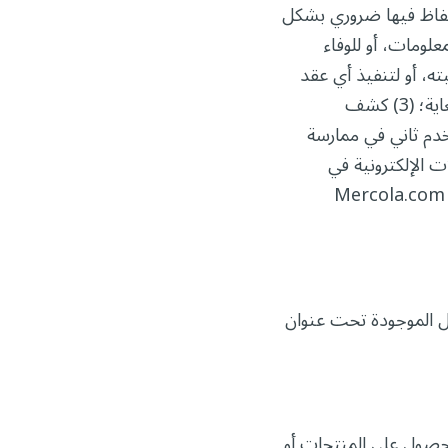
 إذا كان الاحتفاظ فيها ضروري بشكل
ملية اللي جمّعنا فيها المعلومات، أو للوفاء
ه، أو لتنفيذ أي عقد
بيننا وبينك؛ (2) الحفاظ على الأمان والنزاهة، طالما إن استخدام معلوماتك الشخصية ضروري ومعقول لهالغاية؛ (3) كشف
، وضمان حق أي مستخدم ثاني في ممارسة
وصية الاتصالات الإلكترونية في
كاليفورنيا؛ (6) الاستخدامات الداخلية فقط، إذا كانت متماشية بشكل منطقي مع توقعاتك من علاقتك مع Mercola.com
ل الموجودة تحت عنوان
حصول على المنتجات أو