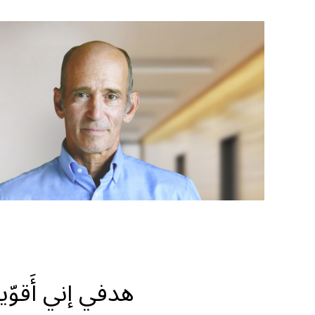
هدفي إني أَقوّ