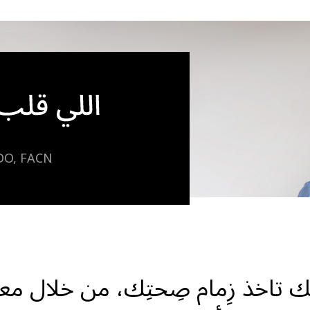
اطَّلع على شروط الخصوصية حقنا
 DO, FACN
يك تاخذ زِمام صِحتِك، من خلال م