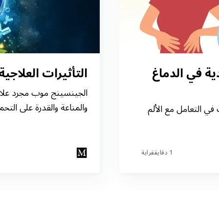
ية في الدماغ
التأثيرات العلاجي
اشترك مجانًا في "أول نشرة صحة
الجينسينج موب مجرد علاج
طبيعية"
والمناعة والقدرة على التحم
في التعامل مع الألم
خُذ كل المعلومات عن الصحة مِن مصدرك المفضل، بدون رقابة
ولا تجسس إلكتروني. خلينا نحمي الخصوصية وحرية التعبير.
1 دقايققراية
اشترك الحين!