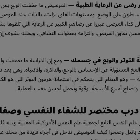
ثر رضى عن الرعاية الطبية —
الموسيقى ما خففت الويع بس.
سيطرين على الوضع. ومستويات القلق نزلت، بالذات عند المرضى 
على كذا، المرضى عبروا عن رضاهم الكبير عن الرعاية اللي تلقوها بشك
حسن تعاون المريض، والتزامه بخطوات التشافي، ويخليه يشوف إن 
ة التوتر والويع في جسمك —
ومع إن الدراسة ما تعمقت وا
مخ المسؤولة عن الإحساس بالوجع،والذاكرة، والانتباه. وهي بعد
ية — وهو النظام اللي يتحكم في استجابة هرمون التوتر اللي هو الكو
، وتصلح أسرع للأنسجة، وقوة وتحمل أحسن عقب العملية.
رب مختصر للشفاء النفسي وصفاء
 النفس التابع لجمعية علم النفس الأمريكية، المغنية رينيه فل
د باتيل وضحوا كيف الموسيقى تدخل في أجزاء فريدة من مخك عش