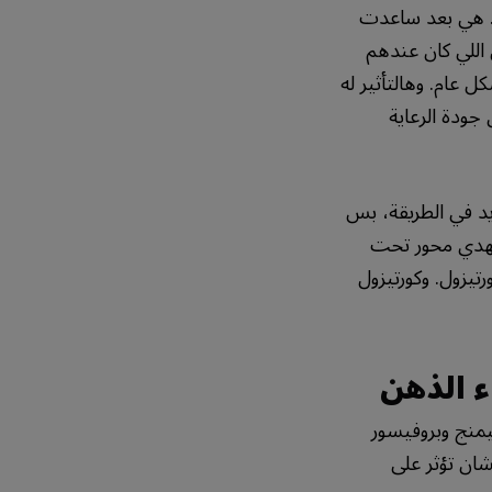
 هي بعد ساعدت
اللي كان عندهم
ل عام. وهالتأثير له
جودة الرعاية
يد في الطريقة، بس
 تهدي محور تحت
رتيزول. وكورتيزول
 الذهن
يمنج وبروفيسور
ان تؤثر على