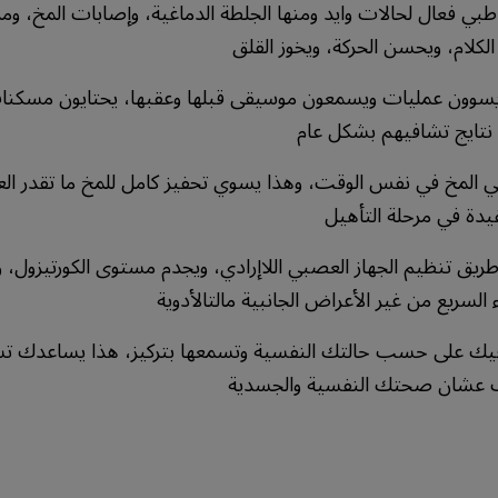
طبي فعال لحالات وايد ومنها الجلطة الدماغية، وإصابات المخ، و
لكلام، ويحسن الحركة، ويخوز القلق
 يسوون عمليات ويسمعون موسيقى قبلها وعقبها، يحتايون مسكنات
تايج تشافيهم بشكل عام
المخ في نفس الوقت، وهذا يسوي تحفيز كامل للمخ ما تقدر العل
يدة في مرحلة التأهيل
ريق تنظيم الجهاز العصبي اللاإرادي، ويجدم مستوى الكورتيزول،
السريع من غير الأعراض الجانبية مالتالأدوية
فيك على حسب حالتك النفسية وتسمعها بتركيز، هذا يساعدك تس
اب عشان صحتك النفسية والجسدية