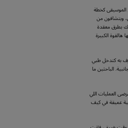
ن الموسيقى كخطة
، ويتشافون من
خك بطرق معقدة
 هالقوة الكبيرة
ترف به كتدخل طبي
نبية. الباحثين ما
رضى العمليات اللي
ية عميقة في كيف
ي وقت ضيق، فإنت