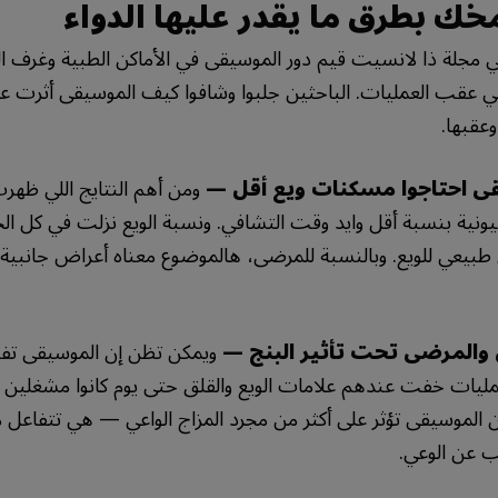
 بطرق ما يقدر عليها الدواء
ي مجلة ذا لانسيت قيم دور الموسيقى في الأماكن الطبية وغرف 
في عقب العمليات. الباحثين جلبوا وشافوا كيف الموسيقى أثرت على
وعقبها.
ى احتاجوا مسكنات ويع أقل —
ومن أهم النتايج اللي ظهرت
يونية بنسبة أقل وايد وقت التشافي. ونسبة الويع نزلت في كل الحا
يعي للويع. وبالنسبة للمرضى، هالموضوع معناه أعراض جانبية 
والمرضى تحت تأثير البنج —
ويمكن تظن إن الموسيقى تف
يات خفت عندهم علامات الويع والقلق حتى يوم كانوا مشغلين 
 الموسيقى تؤثر على أكثر من مجرد المزاج الواعي — هي تتفاعل
 عن الوعي.