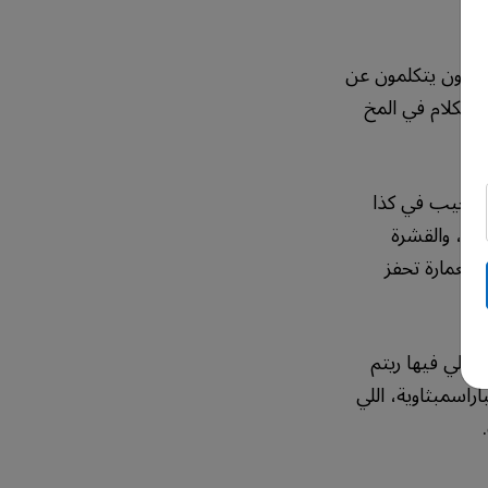
رجعون يتكلمون عن
الكلام في المخ
تجيب في كذا
عر، والقشرة
بالعمارة تحفز
واللي فيها ريتم
راسمبثاوية، اللي