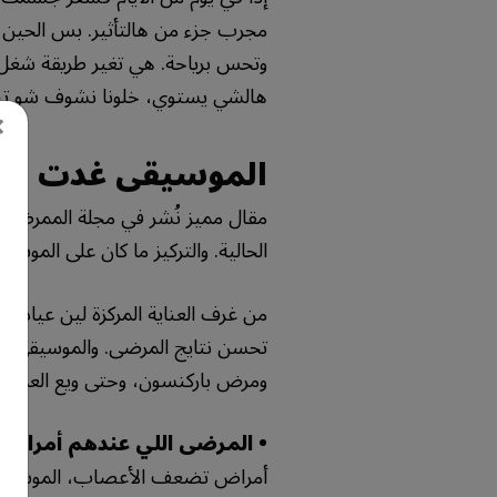
مجرب جزء من هالتأثير. بس الحين
وتحس برياحة. هي تغير طريقة شغل
هالشي يستوي، خلونا نشوف شو تبين
×
الموسيقى غدت وص
مقال مميز نُشر في مجلة الممرضين ا
الحالية. والتركيز ما كان على الموس
من غرف العناية المركزة لين عي
تحسن نتايج المرضى. والموسيقى ما 
ومرض باركنسون، وحتى ويع العمليا
• المرضى اللي عندهم أمراض 
أمراض تضعف الأعصاب، الموسيقى