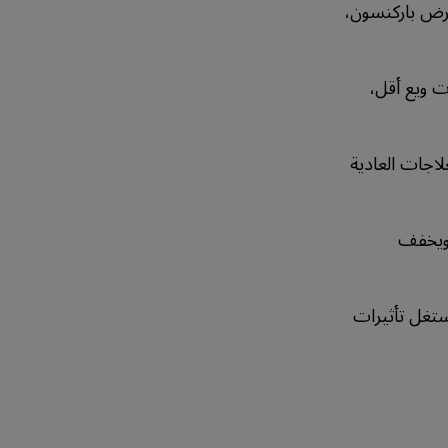
مرض باركنسون،
 ويع أقل،
اجات العادية
 ويخفف
تغل تأثيرات