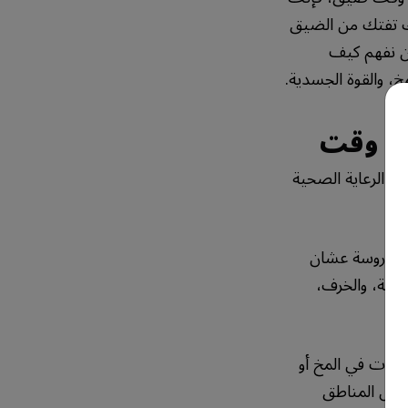
يك تفتك من الضيق
ن نفهم كيف
، والقوة الجسدية.
يع وقت
كز الرعاية الصحية
ة.
ة مدروسة عشان
اغية، والخرف،
ابات في المخ أو
مل المناطق