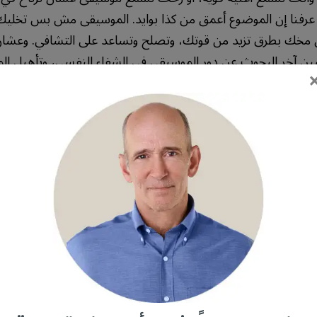
 عرفنا إن الموضوع أعمق من كذا بوايد. الموسيقى مش بس تخل
 مخك بطرق تزيد من قوتك، وتصلح وتساعد على التشافي. وعشا
 آخر البحوث عن دور الموسيقى في الشفاء النفسي، وتأهيل المخ
فة طبية، مش مجرد تسلية وتضي
لممارسين ركز على زيادة استخدام الموسيقى كأداة علاجية في مرا
يقى عشان الوناسة أو الراحة، بل كجزء أساسي ومهم من الرعاية الطبي
ادات الطب النفسي، المستشفيات يالسة تستخدم جلسات موسيقي
يستعملونها بس عشان تريح المريض، بل كأداة لعلاج الجلطة الدم
ت.
عصبية يبينون استجابة قوية وايد —
فاللي يعانون من إص
 تحفز عندهم شبكات وايد في المخفي نفس الوقت. وهالشي يش