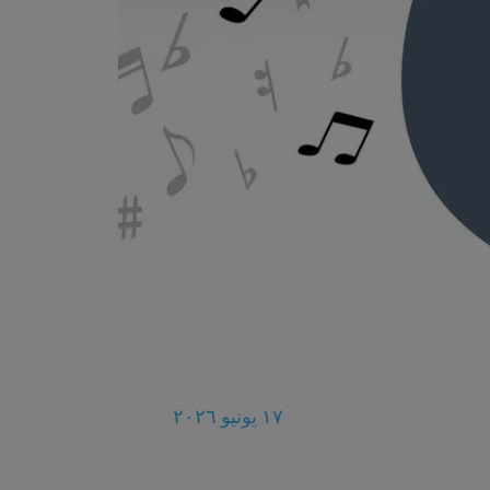
١٧ يونيو ٢٠٢٦