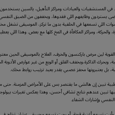
ى. في المستشفيات والعيادات ومراكز التأهيل، يالسين يستخدمو
ى يستردون وظايفهم اللي فقدوها، ويخففون من الضيق النفسي
وات اللي تسمعها في الخلفية بدون ما تركز، الموسيقى تشغل م
 والحركة، ومراكز المكافأة في المخ كلها مع بعض. وهذا اللي يعطيها
 القوية لين مرض باركنسون والخرف، العلاج بالموسيقى الحين مع
 ويحرك الذاكرة،ويخفف القلق أو الويع من غير عوارض الأدوية الجا
ة، بل يعتبرونها محفز عصبي يقدر يعيد ترتيب روابط مخك.
لطبية تبين إن هالشي ما يقتصر بس على الأمراض المزمنة. حتى م
ها تبين عندهم نتايج تشافي أحسن، وهذا يعكس تغيرات بيولوج
فسي وإشارات الشفاء.
 وأنت تسمع أغنية قوية، أو رحت تسمع موسيقى عشان ترتاح ف