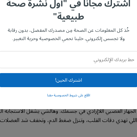
اشترك مجانًا في "أول نشرة صحة
حركة، وحتى الكلام ولغة الجسد.
طبيعية"
 يستوي عندهم صعوبة في الكلام عقب الجلطة الدماغية، يقدرون ي
ى. وبدل العلاج العادي، يستخدمون الغناء عشان يدربون مسارات 
خُذ كل المعلومات عن الصحة مِن مصدرك المفضل، بدون رقابة
ولا تجسس إلكتروني. خلينا نحمي الخصوصية وحرية التعبير.
تفعيل كذا نظام بيولوجي —
يوم تسمع موسيقى، مخك يس
ة السمعية اللي تفهم الصوت، والجهاز الحوفي اللي ينظم المشا
حفيز الكامل للمخ له قيمة جبيرة في التأهيل، لأن العلاجات الثانية 
اشترك الحين!
اطَّلع على شروط الخصوصية حقنا
 والنفس يستجيبون في نفس اللحظة —
الموسيقى الهادية 
 الجهاز العصبي اللاإرادي في جسمك. وهالشي يشغل الاستجابة البا
 اللي تهدي دقات القلب، وتنزل ضغط الدم، وتخفف شد العضلات.