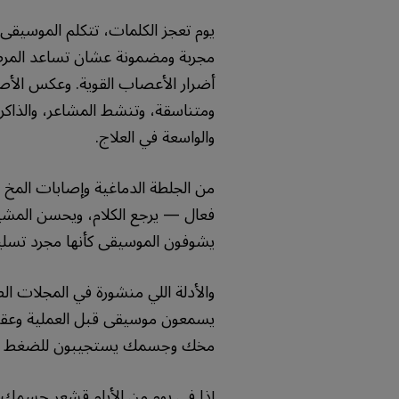
يوم تعجز الكلمات، تتكلم الموسيق
مجربة ومضمونة عشان تساعد المرض
أضرار الأعصاب القوية. وعكس الأص
ومتناسقة، وتنشط المشاعر، والذاكرة،
والواسعة في العلاج.
من الجلطة الدماغية وإصابات المخ
فعال — يرجع الكلام، ويحسن المشية،
يشوفون الموسيقى كأنها مجرد تسلي
والأدلة اللي منشورة في المجلات ا
يسمعون موسيقى قبل العملية وعقب
مخك وجسمك يستجيبون للضغط الن
إذا في يوم من الأيام قشعر جسمك