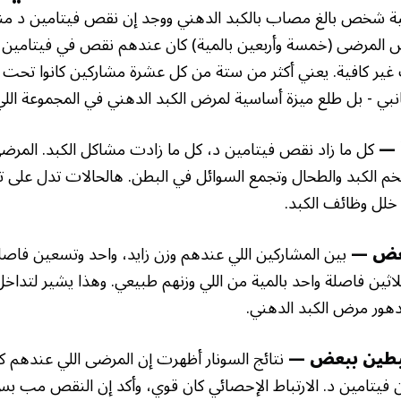
 شخص بالغ مصاب بالكبد الدهني ووجد إن نقص فيتامين د من
ص المرضى (خمسة وأربعين بالمية) كان عندهم نقص في فيتامين
غير كافية. يعني أكثر من ستة من كل عشرة مشاركين كانوا تحت
بي - بل طلع ميزة أساسية لمرض الكبد الدهني في المجموعة اللي
 —
كل ما زاد نقص فيتامين د، كل ما زادت مشاكل الكبد. المرض
خم الكبد والطحال وتجمع السوائل في البطن. هالحالات تدل على 
خلل وظائف الكبد.
بعض —
بين المشاركين اللي عندهم وزن زايد، واحد وتسعين فاصل
ثين فاصلة واحد بالمية من اللي وزنهم طبيعي. وهذا يشير لتدا
تدهور مرض الكبد الدهني.
رتبطين ببعض —
نتائج السونار أظهرت إن المرضى اللي عندهم 
ن فيتامين د. الارتباط الإحصائي كان قوي، وأكد إن النقص مب ب