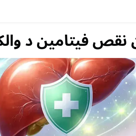
ن نقص فيتامين د والك