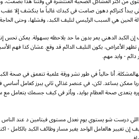
توى من أكثر المشاكل الصحية المنتشرة في وقتنا هذا بصمت، و
للي يبدأ كتراكم دهون صامت في كبدك غالباً ما ينكشف إلا عقب 
ة الحين هي السبب الرئيسي لتليف الكبد، وفشلها، وحتى الحاجة ل
 إن الكبد الدهني يمر بدون ما حد يلاحظه بسهولة. يمكن تحس 
هر الأعراض، يكون التليف الدائم قد وقع. عشان كذا فهم الأسبا
ائم - وايد مهم.
هالمشكلة. أنا حالياً في طور نشر ورقة علمية تتعمق في صحة ال
دريا ممكن يساعد. لكن، في عنصر غذائي ثاني يبرز كعامل أساسي 
 دوره يتعدى صحة العظام بوايد، ويأثر في كيف جسمك يتعامل مع س
 اللي درست شو يستوي يوم نعدل مستوى فيتامين د عند الناس الل
ف إن تغيير هالعامل الواحد يغير مسار وظائف الكبد بالكامل - اك
شافي.