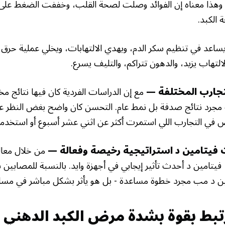
اشترك مجانًا في "أول نشرة صحة
وهذا معناه إن الفوائد وصلت لصحة القلب، وخففت الضغط على ج
الكبد.
طبيعية"
يساعد في تنظيم سكر الدم، ويهدي الالتهابات، ويخلي عملية حرق ا
خُذ كل المعلومات عن الصحة مِن مصدرك المفضل، بدون رقابة
لالتهاب يزيد، والدهون تتراكم، والتليف يسرع.
ولا تجسس إلكتروني. خلينا نحمي الخصوصية وحرية التعبير.
لتجارب المختلفة —
مع إن الدراسات الفردية كان فيها نتائج م
ب مجرد نتائج صدفة بل نمط عام. التحسن كان واضح بغض النظر عن
اص في التجارب اللي استمرت أكثر عن اثني عشر أسبوع أو استخد
اشترك الحين!
ت فيتامين د استراتيجية رخيصة وفعالة —
من خلال معالج
اطَّلع على شروط الخصوصية حقنا
فيتامين د أحدث تأثير إيجابي في أجهزة وايد. بالنسبة للمصابين ب
ين د مب مجرد خطوة مساعدة - بل هو يأثر بشكل مباشر في مسا
بط بقوة بشدة مرض الكبد الدهني