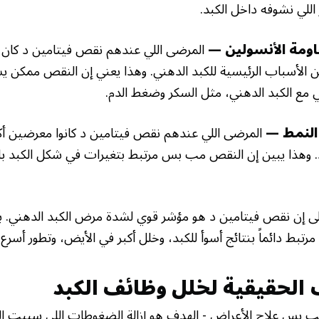
للي نشوفه داخل الكبد.
اومة الأنسولين —
المرضى اللي عندهم نقص فيتامين د كان
 الأسباب الرئيسية للكبد الدهني. وهذا يعني إن النقص ممكن يس
يي مع الكبد الدهني، مثل السكر وضغط الدم.
النمط —
المرضى اللي عندهم نقص فيتامين د كانوا معرضين أكثر
كبد. وهذا يبين إن النقص مب بس مرتبط بتغيرات في شكل الكبد ب
ى إن نقص فيتامين د هو مؤشر قوي لشدة مرض الكبد الدهني. بد
تبط دائماً بنتائج أسوأ للكبد، وخلل أكبر في الأيض، وتطور أسرع
 الحقيقية لخلل وظائف الكبد
 بس علاج الأعراض - الهدف هو إزالة الضغوطات اللي سببت ا