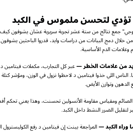
 تؤدي لتحسن ملموس في الكبد
ولوجي" جمع نتائج من ستة عشر تجربة سريرية عشان يشوفون كيف
. من خلال دمج البيانات من دراسات وايد، قدروا الباحثين يشوفون
وعلامات الدم الأساسية.
يد من علامات الخطر —
عبر كل التجارب، مكملات فيتامين 
. الناس اللي خذوا فيتامين د لاحظوا نزول في الوزن، ومؤشر كتل
 الدهون وتوازن الأيض.
 الصائم ومقياس مقاومة الأنسولين تحسنت، وهذا يعني تحكم أف
ر لتقليل الضرر النشط داخل الكبد.
 وراء الكبد —
المراجعة بينت إن فيتامين د رفع الكوليسترول ال