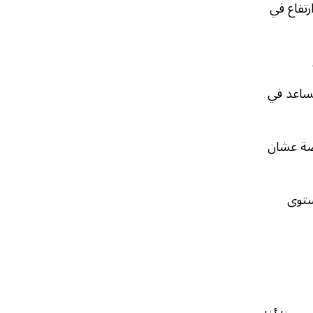
رتفاع في
تساعد في
صة عشان
ستوى