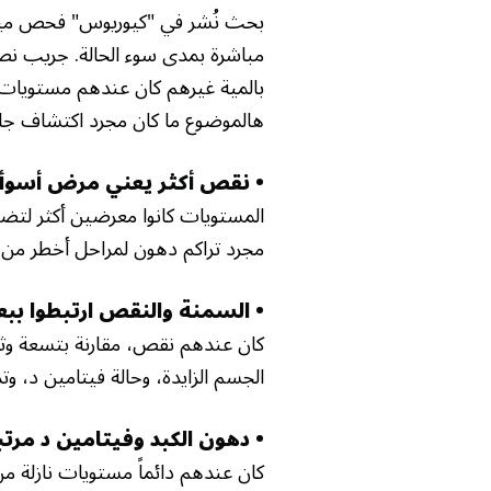
بحث نُشر في "كيوريوس" فحص مية
مباشرة بمدى سوء الحالة. جريب ن
بالمية غيرهم كان عندهم مستويات 
هالموضوع ما كان مجرد اكتشاف جان
• نقص أكثر يعني مرض أسوأ
المستويات كانوا معرضين أكثر لتض
مجرد تراكم دهون لمراحل أخطر من 
• السمنة والنقص ارتبطوا ب
كان عندهم نقص، مقارنة بتسعة وثلا
الجسم الزايدة، وحالة فيتامين د، و
• دهون الكبد وفيتامين د م
كان عندهم دائماً مستويات نازلة م