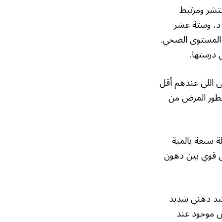
تشر ومرتبط
 د، وستة عشر
 المستوى الصحي.
 درستها.
ى اللي عندهم أقل
تطور المرض من
ة سبعة بالمية
خل قوي بين دهون
كبد دهني شديد
س موجود عند