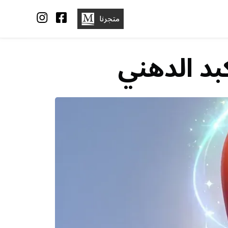
متجرنا
بد الدهني