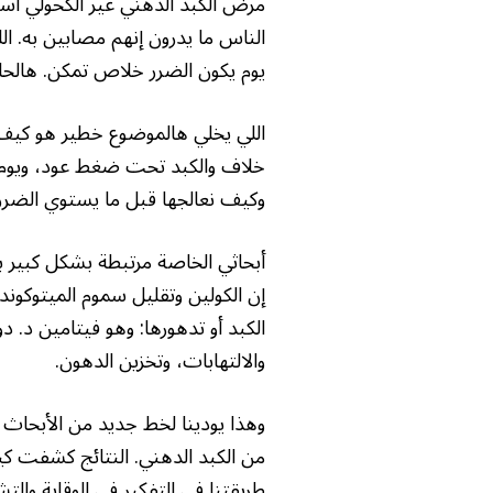
مرض الكبد الدهني غير الكحولي اس
الناس ما يدرون إنهم مصابين به. ا
يوم يكون الضرر خلاص تمكن. هالحال
اللي يخلي هالموضوع خطير هو كيف
خلاف والكبد تحت ضغط عود، ويوم تظ
وكيف نعالجها قبل ما يستوي الضرر د
أبحاثي الخاصة مرتبطة بشكل كبير ب
إن الكولين وتقليل سموم الميتوكون
الكبد أو تدهورها: وهو فيتامين د.
والالتهابات، وتخزين الدهون.
وهذا يودينا لخط جديد من الأبحاث
من الكبد الدهني. النتائج كشفت كي
طريقتنا في التفكير في الوقاية والت