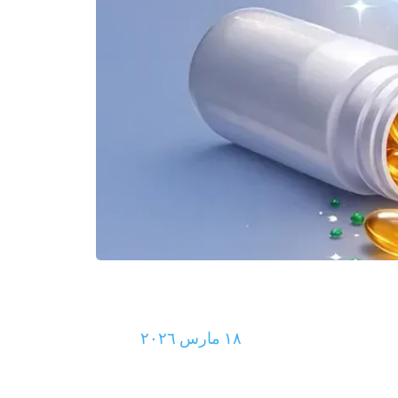
١٨ مارس ٢٠٢٦