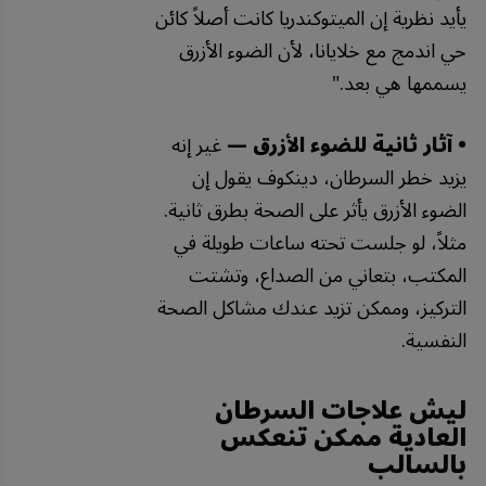
يأيد
نظرية
إن
الميتوكندريا
كانت
أصلاً
كائن
حي
اندمج
مع
خلايانا،
لأن
الضوء
الأزرق
يسممها
هي
بعد
."
• آثار ثانية للضوء الأزرق —
غير إنه
يزيد خطر السرطان، دينكوف يقول إن
الضوء الأزرق يأثر على الصحة بطرق ثانية.
مثلاً، لو جلست تحته ساعات طويلة في
المكتب، بتعاني من الصداع، وتشتت
التركيز، وممكن تزيد عندك مشاكل الصحة
النفسية.
ليش علاجات السرطان
العادية ممكن تنعكس
بالسالب