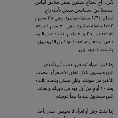
لكن، راح تحتاج تشتري بعض ملاعق قياس
صغيرة من الستانلس ستيل لأنك راح
تحتاج ١/٦٤ ملعقة صغيرة، وهي ٢٥ مجم و
١/٣٢ ملعقة صغيرة، وهي ٥٠ مجم. الجرعة
العادية بين ٢٥ و٥٠ ملجم، تنأخذ قبل النوم
بنص ساعة أو ساعة، لأنها تنزل الكورتيزول
وتساعدك ترقد زين.
إذا كنتِ امرأة تحيض، يجب أن تأخذي
البروجسترون خلال الطور الأصفر أو النصف
الأخير من دورتك، واللي ممكن يتحدد بالبدء
بعد ١٠ أيام من أول يوم من دورتك وإيقاف
البروجسترون عندما تبدأ دورتك.
إذا كنت رجل أو امرأة لا تحيض، تقدر تأخذ