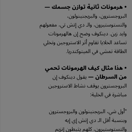
• هرمونات ثانية توازن جسمك —
البروجسترون، والبريجنينولون،
والتستوستيرون، والـ دي إتش تي، مفعولهم
وايد زين. دينكوف وضح إن هالهرمونات
تساعد الخلايا تقاوم أثر الاستروجين وتخلي
الطاقة تمشي في الميتوكندريا.
• هذا مثال كيف الهرمونات تحمي
من السرطان —
يقول دينكوف إن
البروجسترون يوقف نشاط الاستروجين
مباشرة في الخلية:
"
أول
شي،
البريجنينولون
والبروجسترون
وبنسبة
أقل
الـ
دي
إتش
إي
إيه
والتستوستيرون،
كلهم
يثبطون
إنزيم