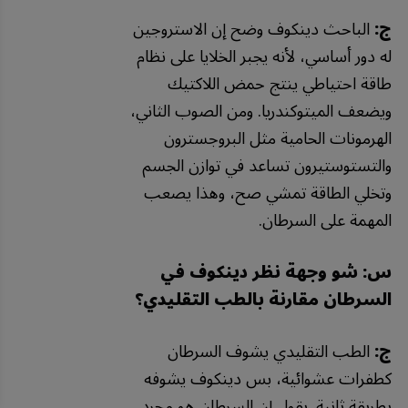
ج:
الباحث دينكوف وضح إن الاستروجين
له دور أساسي، لأنه يجبر الخلايا على نظام
طاقة احتياطي ينتج حمض اللاكتيك
ويضعف الميتوكندريا. ومن الصوب الثاني،
الهرمونات الحامية مثل البروجسترون
والتستوستيرون تساعد في توازن الجسم
وتخلي الطاقة تمشي صح، وهذا يصعب
المهمة على السرطان.
س: شو وجهة نظر دينكوف في
السرطان مقارنة بالطب التقليدي؟
ج:
الطب التقليدي يشوف السرطان
كطفرات عشوائية، بس دينكوف يشوفه
بطريقة ثانية. يقول إن السرطان هو مجرد