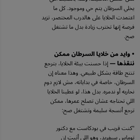
يخلي السرطان يتم حي وموجود. كل ما
اعتمدت الخلايا على هالدرب المختصر، تزيد
فرصة إنها تخترب زيادة بدل ما تشتغل
صح.
• وايد من خلايا السرطان ممكن
ننقذها —
إذا حسنت بيئة الخلايا، بترجع
تنتج طاقة بشكل طبيعي. وهذا معناه إن
السرطان، خاصة في بداياته، مش لازم دوم
نحاربه أو ندمره. بدل هذا، لو عطينا الخلايا
اللي تحتاجه عشان تصلح عمرها، ممكن
ترجع أنسجة سليمة وتشتغل صح:
"
كنت
قريب
في
بودكاست
مع
دكتور
توماس
سيفريد،
وهو
اللي
أثبت
إن