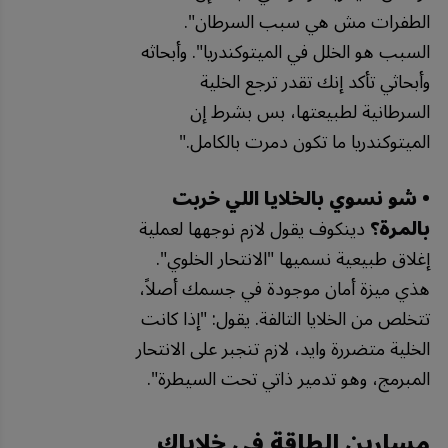
الطفرات
مش
هي
سبب
السرطان
".
السبب
هو
الخلل
في
الميتوكندريا
".
وأبحاثه
وأبحاثي
تأكد
إنك
تقدر
ترجع
الخلية
السرطانية
لطبيعتها،
بس
بشرط
إن
الميتوكندريا
ما
تكون
دمرت
بالكامل
."
• شو نسوي بالخلايا اللي خربت
بالمرة؟
دينكوف يقول لازم نوجهها لعملية
إغلاق طبيعية نسميها "الانتحار الخلوي".
هذي ميزة أمان موجودة في جسمك أصلاً،
تتخلص من الخلايا التالفة. يقول: "إذا كانت
الخلية متضررة وايد، لازم تنجبر على الانتحار
المبرمج، وهو تدمير ذاتي تحت السيطرة".
مسارين الطاقة في خلاياك