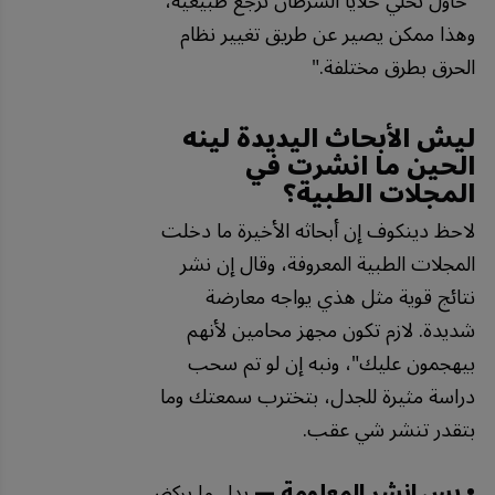
"
حاول
تخلي
خلايا
السرطان
ترجع
طبيعية،
وهذا
ممكن
يصير
عن
طريق
تغيير
نظام
الحرق
بطرق
مختلفة
."
ليش الأبحاث اليديدة لينه
الحين ما انشرت في
المجلات الطبية؟
لاحظ دينكوف إن أبحاثه الأخيرة ما دخلت
المجلات الطبية المعروفة، وقال إن نشر
نتائج قوية مثل هذي يواجه معارضة
شديدة. لازم تكون مجهز محامين لأنهم
بيهجمون عليك"، ونبه إن لو تم سحب
دراسة مثيرة للجدل، بتخترب سمعتك وما
بتقدر تنشر شي عقب.
• بس انشر المعلومة —
بدل ما يركض