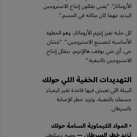
الأروماتاز
". "
يعني
يقللون
إنتاج
الاستروجين
اليديد
مهما
كان
مكانه
في
الجسم
.".
كل
خلية
تفرز
إنزيم
الأروماتاز،
وهو
الخطوة
الأساسية
لتصنيع
الاستروجين
.". "
عشان
جي،
أي
شي
يوقف
هالإنزيم،
بيقلل
إنتاج
الاستروجين
بالتبعية
."
التهديدات الخفية اللي حولك
البيئة اللي تعيش فيها قاعدة تغير كيمياء
جسمك بالخفية، وتزيد خطر الإصابة
بالسرطان.
• المواد الكيماوية السامة حولك
تزيد خطر السرطان —
وضح دينكوف