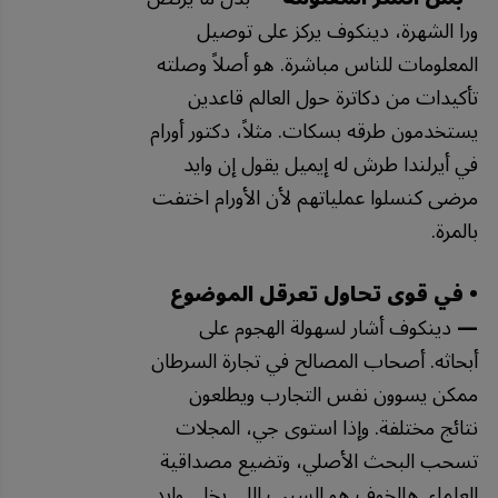
ورا الشهرة، دينكوف يركز على توصيل
المعلومات للناس مباشرة. هو أصلاً وصلته
تأكيدات من دكاترة حول العالم قاعدين
يستخدمون طرقه بسكات. مثلاً، دكتور أورام
في أيرلندا طرش له إيميل يقول إن وايد
مرضى كنسلوا عملياتهم لأن الأورام اختفت
بالمرة.
• في قوى تحاول تعرقل الموضوع
—
دينكوف أشار لسهولة الهجوم على
أبحاثه. أصحاب المصالح في تجارة السرطان
ممكن يسوون نفس التجارب ويطلعون
نتائج مختلفة. وإذا استوى جي، المجلات
تسحب البحث الأصلي، وتضيع مصداقية
العلماء. هالخوف هو السبب اللي يخلي وايد