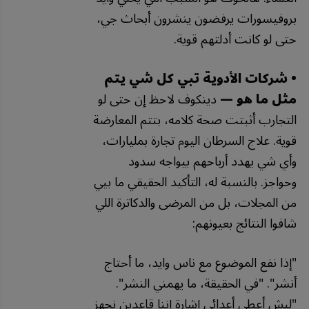
بروفيسورات يرفضون ينشرون أبحاث جي،
حتى لو كانت أدلتهم قوية.
• شركات الأدوية تبي كل شي يتم
مثل ما هو —
دينكوف لاحظ إن حتى لو
التجارب أثبتت صحة كلامه، بتتم المعارضة
قوية. علاج السرطان اليوم تجارة بمليارات،
وأي شي يهدد أرباحهم بيواجه سدود
وحواجز. بالنسبة له، التأكيد الحقيقي ما بيي
من المجلات، بل من المرضى والدكاترة اللي
شافوا النتائج بعيونهم:
"
إذا
نفع
الموضوع
مع
ناس
وايد،
ما
أحتاج
أنشر
". "
في
الحقيقة،
ما
يهمني
النشر
".
"
ليش
أعطي
أعدائي
إشارة
إننا
قاعدين
نجهز