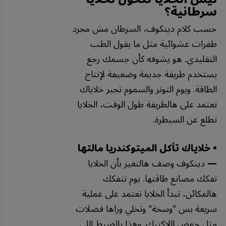
سرطانية؟
حسب كلام دينكوف، السرطان مش مجرد
طفرات عشوائية مثل ما يقول الطب
التقليدي. هو يشوفه كأن جسمك رجع
يستخدم طريقة جديمة وضعيفة لإنتاج
الطاقة. ويوم التوتر والسموم تجبر خلاياك
تعتمد على هالطريقة طول الوقت، الخلايا
تطلع عن السيطرة.
• خلاياك تأكل الميتوكندريا مالتها
—
دينكوف وصف هالتغير بأن الخلايا
تفكك مصانع طاقتها. يوم تتفكك
هالمكائن، تبدأ الخلايا تعتمد على عملية
سريعة بس "وسخة" وتخلي وراها فضلات
مثل حمض اللاكتيك. وهذا بالضبط اللي