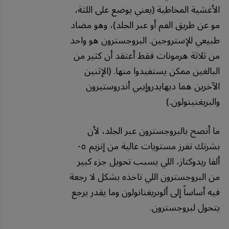
الأغشية المخاطية (يعني يوضع على اللثة،
مو عن طريق الفم أو عبر الجلد)، وهو مضاد
طبيعي للإستروجين. البروجسترون هو واحد
من ثلاثة هرمونات فقط أعتقد أن كثير من
البالغين ممكن يستفيدوا منها. (الإثنين
الآخرين هما ديهايدروإيبي أندروستيرون
والبريغنينولون.)
ما أنصح بالبروجسترون عبر الجلد، لأن
بشرتك تفرز مستويات عالية من إنزيم ٥-
ألفا ريدوكتاز، اللي يسبب تحويل جزء كبير
من البروجسترون اللي تاخذه بشكل لا رجعة
فيه أساساً إلى ألوبريغنانولون وما يقدر يرجع
يتحول لبروجسترون.