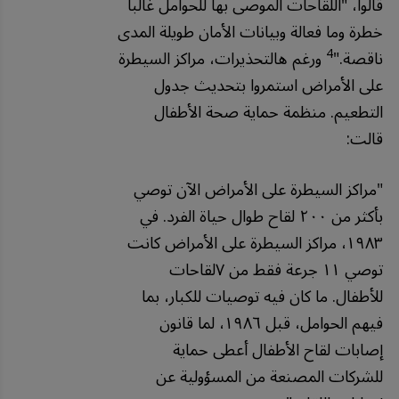
قالوا، "اللقاحات الموصى بها للحوامل غالباً
خطرة وما فعالة وبيانات الأمان طويلة المدى
4
ناقصة."
ورغم هالتحذيرات، مراكز السيطرة
على الأمراض استمروا بتحديث جدول
التطعيم. منظمة حماية صحة الأطفال
قالت:
"
مراكز
السيطرة
على
الأمراض
الآن
توصي
بأكثر
من
٢٠٠
لقاح
طوال
حياة
الفرد
.
في
١٩٨٣،
مراكز
السيطرة
على
الأمراض
كانت
توصي
١١
جرعة
فقط
من
٧لقاحات
للأطفال
.
ما
كان
فيه
توصيات
للكبار،
بما
فيهم
الحوامل،
قبل
١٩٨٦،
لما
قانون
إصابات
لقاح
الأطفال
أعطى
حماية
للشركات
المصنعة
من
المسؤولية
عن