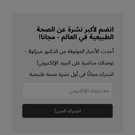
May 6:rs.3.rs-4345687, 
Results and Discussion
Journal of Hazardous 
انضم لأكبر نشرة عن الصحة
الطبيعية في العالم - مجانا!
Materials Volume 416, 
15 August 2021, 
أحدث الأخبار الموثوقة من الدكتور ميركولا -
126124, Abstract
توصلك مباشرة على البريد الإلكتروني!
NOAA, Ingestion
اشترك مجانًا في أول نشرة صحة طبيعية
Journal of Hazardous 
Materials Advances 
Volume 17, February 
2025, 100528, Effects 
اشترك الحين!
of Microplastics on 
Agricultural Soils