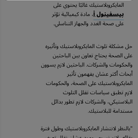
المايكروبلاستيك غالبًا يحتوي على
بيسفينول أ
، مادة كيميائية تؤثر
على صحة الغدد والجهاز التناسلي.
حل مشكلة تلوث المايكروبلاستيك وتأثيره
على الصحة يحتاج تعاون بين الباحثين
والحكومات والشركات. الباحثين لازم يسوون
أبحاث أكثر عشان يفهمون تأثير
المايكروبلاستيك على الصحة، والحكومات
لازم تطبق سياسات تقلل التلوث
البلاستيكي، والشركات لازم تطور بدائل
مستدامة للبلاستيك.
"
بالنظر
لانتشار
المايكروبلاستيك
وطول
فترة
بقائه،
لازم
نسوي
جهود
عشان
نقلل
تعرض