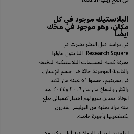
في المخ وبقية الأعضاء.
البلاستيك موجود في كل
مكان، وهو موجود في مخك
أيضًا
في دراسة قبل النشر نشرت في
Research Square، الباحثون حاولوا
معرفة كمية الجسيمات البلاستيكية الدقيقة
والنانوية الموجودة حاليًا في جسم الإنسان.
في تجربتهم، جمعوا ٥١ عينة من الكبد
والكلى والدماغ من بين ٢٠١٦ و٢٠٢٤ بعد
الوفاة. بعدين سوو لهم اختبار كيميائي طلع
منه مواد صلبة من البوليمر، يقدرون
يكتشفونها بأجهزة خاصة.
الباحثين لقوا إن الدماغ فيه أعلى تركيز من