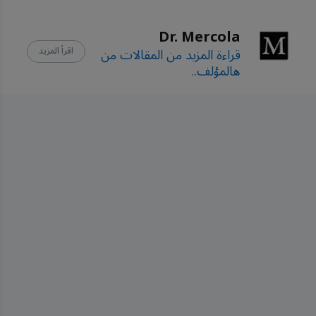
Nanomaterials (Basel). 
Dr. Mercola
2023 Apr 19;13(8):1404, 
قراءة المزيد من المقالات من
اقرأ المزيد
Abstract
هالمؤلف.
.
Journal of 
Translational Medicine 
Volume 22, Article 
number: 959 (2024), 
Abstract
Journal of Hazardous 
Materials Volume 465, 
5 March 2024, 133518, 
Abstract
Science of The Total 