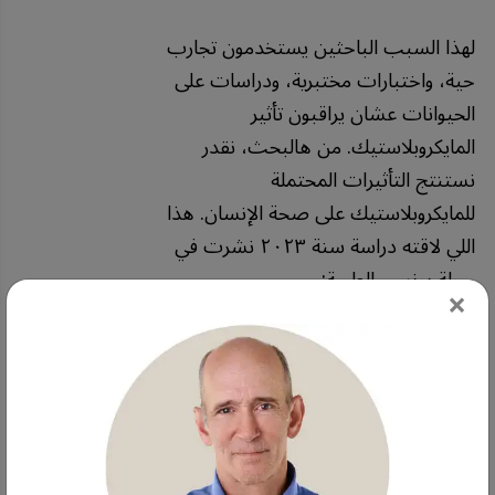
لهذا السبب الباحثين يستخدمون تجارب
حية، واختبارات مختبرية، ودراسات على
الحيوانات عشان يراقبون تأثير
المايكروبلاستيك. من هالبحث، نقدر
نستنتج التأثيرات المحتملة
للمايكروبلاستيك على صحة الإنسان. هذا
اللي لاقته دراسة سنة ٢٠٢٣ نشرت في
مجلة يونسي الطبية:
×
الجهاز الهضمي —
المايكروبلاستيك يسبب تهيج
مادي للأمعاء، ويسبب التهاب
وأعراض هضمية. وهذا يسبب
خلل في بكتيريا الأمعاء، ويسبب