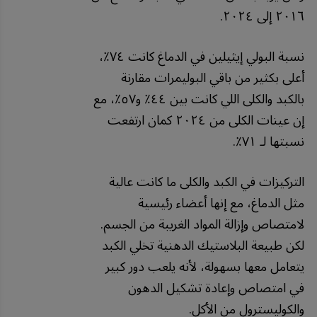
٢٠١٦
إلى
٢٠٢٤
.
نسبة
البولي
إيثيلين
في
الدماغ
كانت
٧٤٪،
أعلى
بكثير
من
باقي
البوليمرات
مقارنة
بالكبد
والكلى
اللي
كانت
بين
٤٤٪
و٥٧٪،
مع
إن
عينات
الكلى
من
٢٠٢٤
كمان
ارتفعت
نسبتها
لـ
٧١٪
.
التركيزات
في
الكبد
والكلى
ما
كانت
عالية
مثل
الدماغ،
مع
إنها
أعضاء
رئيسية
لامتصاص
وإزالة
المواد
الغريبة
من
الجسم
.
لكن
طبيعة
البلاستيك
الدهنية
تخلي
الكبد
يتعامل
معها
بسهولة،
لأنه
يلعب
دور
كبير
في
امتصاص
وإعادة
تشكيل
الدهون
والكوليسترول
من
الأكل
.