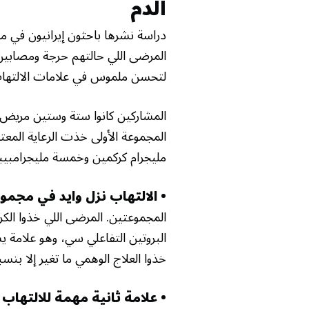
الدم
دراسة نشرها باحثون إيرانيون في مج
المرضى اللي حالتهم حرجة ومصابين ب
×
لتحسن ملموس في علامات الالتهاب
المشاركين كانوا ستة وستين مريض ب
المجموعة الأولى خذت الرعاية المع
مليجرام كركمين وخمسة مليجرامبيبي
• الالتهاب نزل وايد في مجموع
المجموعتين. المرضى اللي خذوا الكر
البروتين التفاعلي سي، وهو علامة ي
خذوا العلاج الوهمي ما تغير إلا بن
• علامة ثانية مهمة للالته