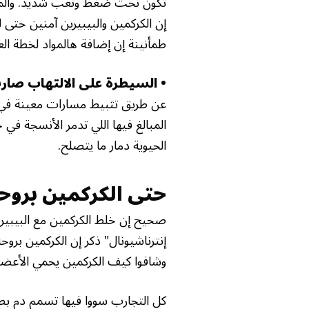
تكون تحت ضغط وتعب شديد. والمهم 
إن الكركمين والبيبيرين آمنين حت
طمأنينة إن إضافة هالمواد لخطة الع
• السيطرة على الالتهاب صا
عن طريق تثبيط مسارات معينة في 
المبالغ فيها اللي تدمر الأنسجة في
الحيوية دمار ما يتصلح.
حتى الكركمين برو
صحيح إن خلط الكركمين مع البيبير
إنترناشيونال" ذكر إن الكركمين برو
وشافوا كيف الكركمين يحمي الأعضاء
كل التجارب سووا فيها تسمم دم بطرق