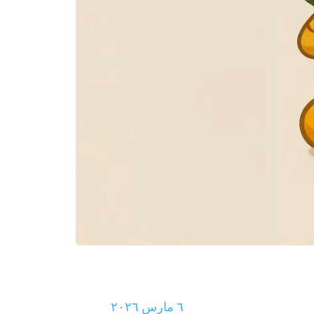
٦ مارس ٢٠٢٦