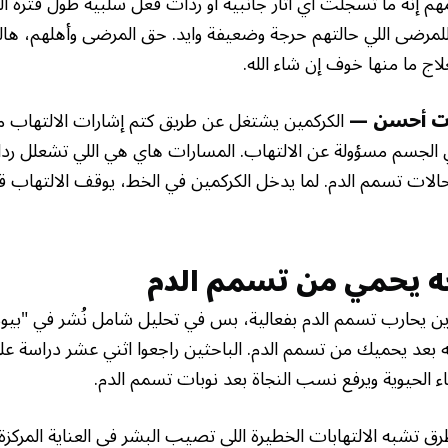
إنه ما تسجلت أي آثار جانبية أو ردات فعل سلبية طول فترة ال
ى للمرضى اللي حالتهم حرجة وضعيفة وايد. حق المرضى وأهلهم، ه
لاج ما منها خوف إن شاء الله.
رت أحسن —
الكركمين يشتغل عن طريق كتم إشارات الالتهاب م
الجسم مسؤولة عن الالتهاب. المسارات هاي هي اللي تشعلل ردا
 حالات تسمم الدم. لما يدخل الكركمين في الخط، يوقف الالتهاب ق
حه يحمي من تسمم الدم
ين يحارب تسمم الدم بفعالية، بس في تحليل شامل نُشر في "بي
حه بعد يحميك من تسمم الدم. الباحثين راجعوا اثني عشر دراسة عل
 الحيوية ويرفع نسب النجاة بعد نوبات تسمم الدم.
 تشبه الالتهابات الخطيرة اللي تصيب البشر في العناية المركزة. 