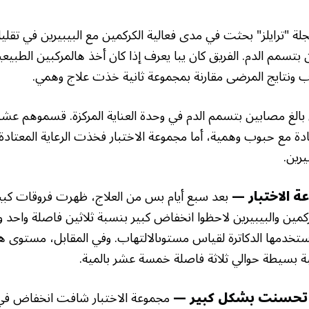
لة "ترايلز" بحثت في مدى فعالية الكركمين مع البيبيرين في تقلي
تسمم الدم. الفريق كان يبا يعرف إذا كان أخذ هالمركبين الطبيعيي
 ونتايج المرضى مقارنة بمجموعة ثانية خذت علاج وهمي.
الغ مصابين بتسمم الدم في وحدة العناية المركزة. قسموهم عشوا
تادة مع حبوب وهمية، أما مجموعة الاختبار فخذت الرعاية المعتا
رين.
ة الاختبار —
بعد سبع أيام بس من العلاج، ظهرت فروقات كبير
كمين والبيبيرين لاحظوا انخفاض كبير بنسبة ثلاثين فاصلة واحد و
ستخدمها الدكاترة لقياس مستوىالالتهاب. وفي المقابل، مستوى ها
سبة بسيطة حوالي ثلاثة فاصلة خمسة عشر بالمية.
اب تحسنت بشكل كبير —
مجموعة الاختبار شافت انخفاض في