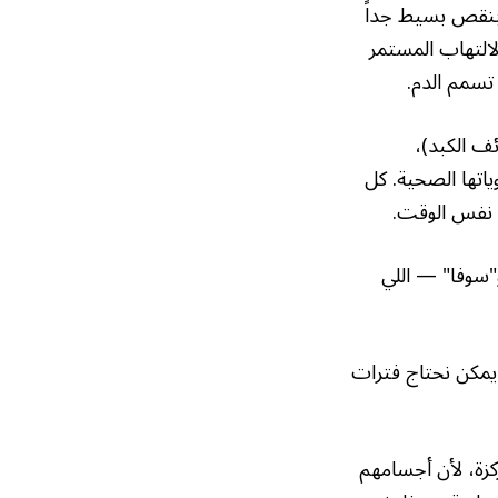
ة بنقص بسيط جداً
لالتهاب المستمر
 تسمم الدم.
ف الكبد)،
ياتها الصحية. كل
 نفس الوقت.
التحسن الواضح، مقاييس شدة الحالة المعتادة في العناية المركزة مثل "أباتشي ٢" و"سوفا" — اللي
 يمكن نحتاج فترات
كزة، لأن أجسامهم