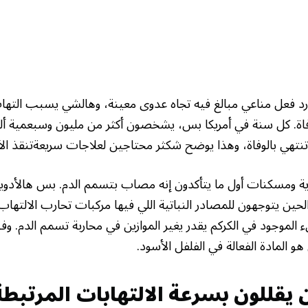
رد فعل مناعي مبالغ فيه تجاه عدوى معينة، وهالشي يسبب الت
وفاة. كل سنة في أمريكا بس، يشخصون أكثر من مليون وسبعمية أ
نتهي بالوفاة، وهذا يوضح شكثر محتاجين لعلاجات سريعةتنقذ الأر
ومسكنات أول ما يتأكدون إنه مصاب بتسمم الدم. بس هالأدوية له
الحين يتوجهون للمصادر النباتية اللي فيها مركبات تحارب الالتها
 الموجود في الكركم يقدر يغير الموازين في محاربة تسمم الدم. 
هو المادة الفعالة في الفلفل الأسود.
ن يقللون بسرعة الالتهابات المرتب