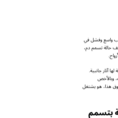
هاب واسع وفشل في
لف حالة تسمم دم،
واح.
ا آثار جانبية.
ب، وبالأخص
وفوق هذا، هو يشتغل
طة بتسمم