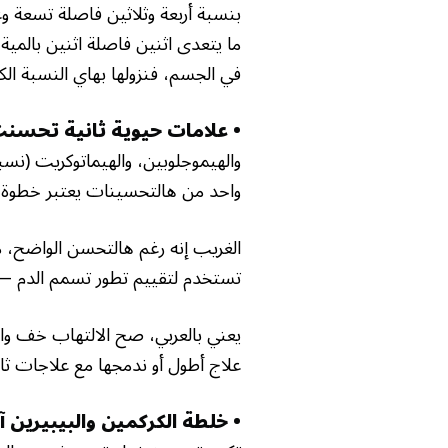
بنسبة أربعة وثلاثين فاصلة تسعة وع
ما يتعدى اثنين فاصلة اثنين بالمية
في الجسم، فنزولها بهاي النسبة الك
• علامات حيوية ثانية تحسن
والهيموجلوبين، والهيماتوكريت (نسب
واحد من هالتحسينات يعتبر خطوة ن
تستخدم لتقييم تطور تسمم الدم — م
يعني بالعربي، صح الالتهاب خف واي
علاج أطول أو ندمجها مع علاجات ثا
• خلطة الكركمين والبيبيرين 