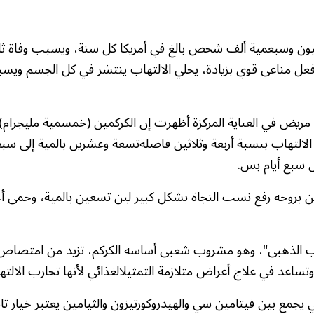
ون وسبعمية ألف شخص بالغ في أمريكا كل سنة، ويسبب وفاة ثل
 فعل مناعي قوي بزيادة، يخلي الالتهاب ينتشر في كل الجسم و
مريض في العناية المركزة أظهرت إن الكركمين (خمسمية مليجرام) 
الالتهاب بنسبة أربعة وثلاثين فاصلةتسعة وعشرين بالمية إلى سبع
ل سبع أيام بس.
بروحه رفع نسب النجاة بشكل كبير لين تسعين بالمية، وحمى أع
حليب الذهبي"، وهو مشروب شعبي أساسه الكركم، تزيد من امتصا
وتساعد في علاج أعراض متلازمة التمثيلالغذائي لأنها تحارب الالته
ي يجمع بين فيتامين سي والهيدروكورتيزون والثيامين يعتبر خيار ثان