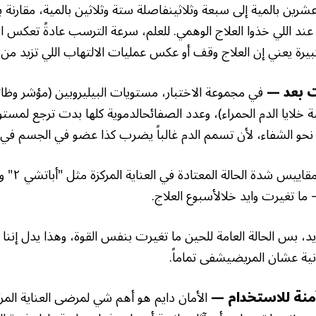
اشترك مجانًا في "أول نشرة صحة
شرين بالمية إلى سبعة وثلاثينفاصلة ستة وثلاثين بالمية، مقارن
طبيعية"
 عند اللي خذوا العلاج الوهمي. للعلم، سرعة الترسب عادةً تعكس ا
بيرة يعني إن العلاج وقف أو عكس عمليات الالتهاب اللي تزيد من
خُذ كل المعلومات عن الصحة مِن مصدرك المفضل، بدون رقابة
ولا تجسس إلكتروني. خلينا نحمي الخصوصية وحرية التعبير.
ت بعد —
في مجموعة الاختبار، مستويات البيليروبين (مؤشر وظائ
ة خلايا الدم الحمراء)، وعدد الصفائحالدموية كلها بدت ترجع لمستو
حو الشفاء، لأن تسمم الدم غالباً يضرب كذا عضو في الجسم في
الغريب إنه رغم ه
اشترك الحين!
ا تغيرت وايد خلالأسبوع العلاج.
اطَّلع على شروط الخصوصية حقنا
د، بس الحالة العامة للحين ما تغيرت بنفس القوة، وهذا يدل إننا
نية عشان المريضيشفى تماماً.
آمنة للاستخدام —
الأمان دايم هو أهم شي لمرضى العناية المر