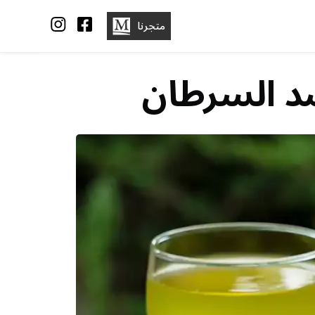
متجرنا
د السرطان