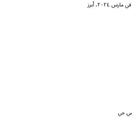
بفارق سنة، توضح كيف يساعد إي جي سي جي في الحماية من السرطان. في أحدث مراجعة، نُشرت في مارس ٢٠٢٤، أبرز
 سي جي