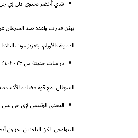
شاي أخضر يحتوي على إي جي
يبيّن قدرات واعدة ضد السرطان عن 
الدموية بالأورام، وتعزيز موت الخلايا
دراسات حديثة من ٢٠٢٣-٢٠٢٤ تبين فعالية إي جي سي جي ضد أنواع مختلفة من
السرطان، مع قوة مضادة للأكسدة تتراوح بين ٢٥ إلى ١٠٠ مرة أقوى من فيت
التحدي الرئيسي لإي جي سي 
البيولوجي، لكن الباحثين يجرّبون 