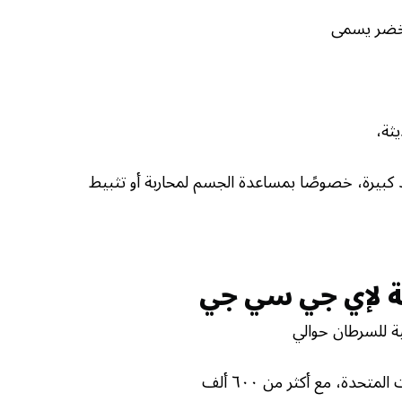
اشترك مجانًا في "أول نشرة صحة
أخضر يسمى
طبيعية"
خُذ كل المعلومات عن الصحة مِن مصدرك المفضل، بدون رقابة
ولا تجسس إلكتروني. خلينا نحمي الخصوصية وحرية التعبير.
ثة،
 كبيرة، خصوصًا بمساعدة الجسم لمحاربة أو تثبيط
اشترك الحين!
اطَّلع على شروط الخصوصية حقنا
جية لإي جي سي جي
تحدة، مع أكثر من ٦٠٠ ألف