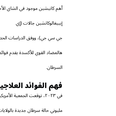
أهم كاتيشين موجود في الشاي ال
إيبيغالوكاتشين جالات (إي
جي سي جي)، ووفق الدراسات الحدي
هالمضاد القوي للأكسدة يقدم فوائد
السرطان.
فهم الفوائد العلا
في ٢٠٢٣، توقعت الجمعية الأمريكية للسرطان حوالي
مليوني حالة سرطان جديدة بالولايات الم