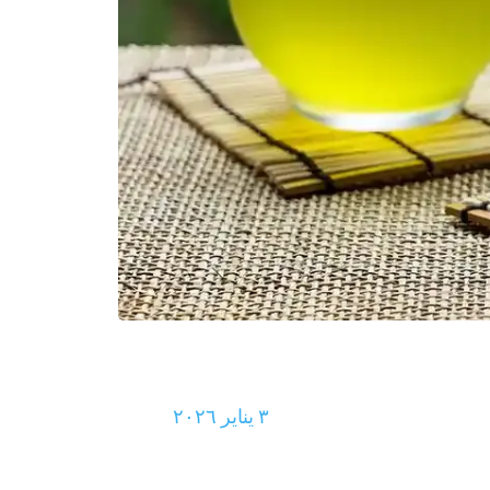
٣ يناير ٢٠٢٦