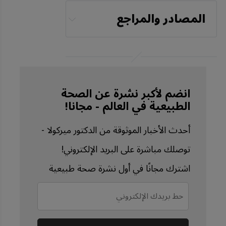
المصادر والمراجع
Heart April 8, 2025
News Medical April 9, 
2025
انضم لأكبر نشرة عن الصحة
Parkinsonism & 
الطبيعية في العالم - مجانا!
Related Disorders 
February 2025, Volume 
أحدث الأخبار الموثوقة من الدكتور ميركولا -
131, 107219
توصلك مباشرة على البريد الإلكتروني!
The Lancet 
اشترك مجانًا في أول نشرة صحة طبيعية
Commissions, August 
10, 2024, Volume 404, 
Issue 10452, P572-628