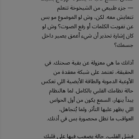
— جزء طبيعي من الشيخوخة تتعلم
تتعايش معه. لكن، وش لو الموضوع مو بس
عن تفويت الكلمات أو رفع الصوت؟ وش لو
كان إشارة تحذير أن شيء أعمق يصير داخل
جسمك؟
آذانك ما هي معزولة عن بقية صحتك. في
الحقيقة، تعتمد على شبكة معقدة من
الأوعية الدموية والطاقة الأيضية اللي تعكس
حالة نظامك القلبي بالكامل. لما هالنظام
يبدأ ينهار، السمع يكون من أول الحواس
اللي يظهر عليها التأثر. ولما يُتجاهل،
العواقب ما تظل محصورة بس في أذنك.
فشل القلب، حالة يصعب فيها على قلبك