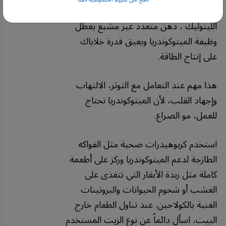
في الأطعمة المصنعة عالية بحمض
اللينوليك ، دهن متعدد غير مشبع يعطل
وظيفة الميتوكوندريا ويعيق قدرة خلاياك
على إنتاج الطاقة.
هذا مهم عند التعامل مع التوتر، الالتهاب
وإجهاد القلب، لأن الميتوكوندريا تحتاج
للعمل، مو الصراع.
استخدم كربوهيدرات صحية مثل الفواكه
الطازجة لدعم الميتوكوندريا وركز على أطعمة
كاملة مثل زبدة الأبقار التي تتغذى على
العشب أو شحوم الحيوانات والبروتينات
الغنية بالكولاجين. عند تناول الطعام خارج
البيت، اسأل دائماً عن نوع الزيت المستخدم