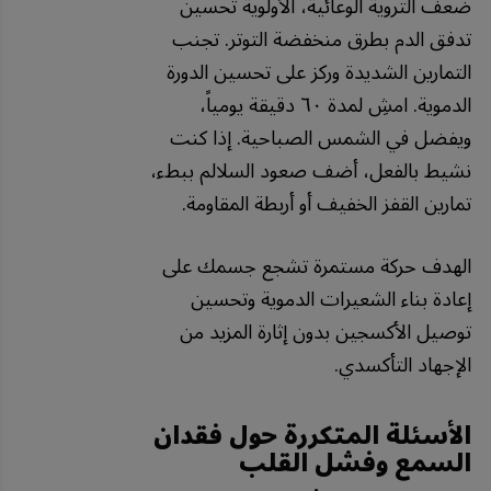
ضعف التروية الوعائية، الأولوية تحسين
تدفق الدم بطرق منخفضة التوتر. تجنب
التمارين الشديدة وركز على تحسين الدورة
الدموية. امشِ لمدة ٦٠ دقيقة يومياً،
ويفضل في الشمس الصباحية. إذا كنت
نشيط بالفعل، أضف صعود السلالم ببطء،
تمارين القفز الخفيف أو أربطة المقاومة.
الهدف حركة مستمرة تشجع جسمك على
إعادة بناء الشعيرات الدموية وتحسين
توصيل الأكسجين بدون إثارة المزيد من
الإجهاد التأكسدي.
الأسئلة المتكررة حول فقدان
السمع وفشل القلب