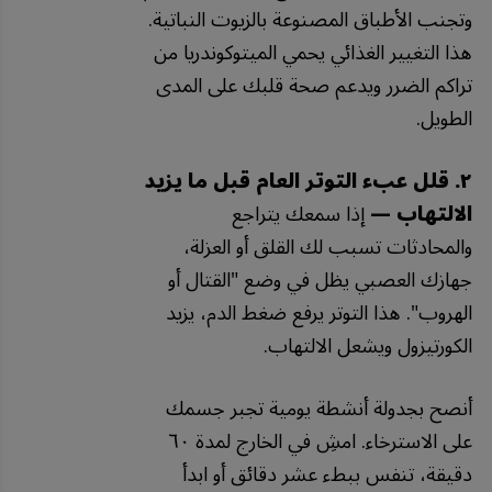
وتجنب الأطباق المصنوعة بالزيوت النباتية.
هذا التغيير الغذائي يحمي الميتوكوندريا من
تراكم الضرر ويدعم صحة قلبك على المدى
الطويل.
٢. قلل عبء التوتر العام قبل ما يزيد
الالتهاب —
إذا سمعك يتراجع
والمحادثات تسبب لك القلق أو العزلة،
جهازك العصبي يظل في وضع "القتال أو
الهروب". هذا التوتر يرفع ضغط الدم، يزيد
الكورتيزول ويشعل الالتهاب.
أنصح بجدولة أنشطة يومية تجبر جسمك
على الاسترخاء. امشِ في الخارج لمدة ٦٠
دقيقة، تنفس ببطء عشر دقائق أو ابدأ