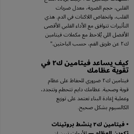
القلبي، حجم الضربة، معدل ضربات
القلب، وانخفاض اللاكتات في الدم. هذي
التأثيرات تتوافق مع الأداء القلبي الأقصى
الأفضل اللي يُلاحظ مع مكملات فيتامين
ك٢ عن طريق الفم، حسب الباحثين."
كيف يساعد فيتامين ك٢ في
تقوية عظامك
فيتامين ك٢ ضروري للحفاظ على عظام
قوية وصحية. عظامك دايم تتحطم وتتجدد،
وعملية إعادة البناء تعتمد على توزيع
الكالسيوم بشكل صحيح.
• فيتامين ك٢ ينشط بروتينات
تكوين العظام —
الأبحاث تبين إن