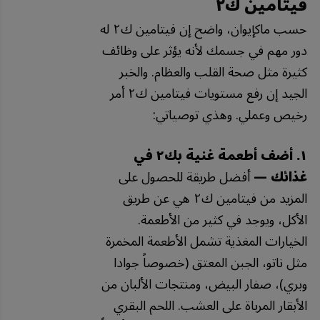
فيتامين ك٢
حسب ماكإيوان، واضح إن فيتامين ك٢ له
دور مهم في جسمك لأنه يؤثر على وظائف
كثيرة مثل صحة القلب والعظام. والخبر
الجيد إن رفع مستويات فيتامين ك٢ أمر
رخيص وعملي. وهذي توصياتي:
١. أضف أطعمة غنية بك٢ في
غذائك —
أفضل طريقة للحصول على
المزيد من فيتامين ك٢ هي عن طريق
الأكل، ويوجد في كثير من الأطعمة.
الخيارات المغذية تشمل الأطعمة المخمرة
مثل ناتو، الجبن المعتق (خصوصاً جوادا
وبري)، صفار البيض، ومنتجات الألبان من
الأبقار المرباة على العشب. اللحم البقري