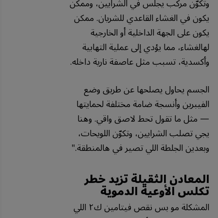
وتكوّن
مركب
يجلس
في
الشرايين،
وممكن
يكون
في
الغشاء
القاعدي
للشريان
.
ممكن
يكون
على
الجهة
الداخلية
أو
الخارجية
لهالغشاء،
مما
يؤدي
إلى
عملية
التهابية
وأكسدية،
تسبب
مثل
عاصفة
نارية
داخله
.
الجسم
يحاول
يصلحها
عن
طريق
وضع
الفيبرين
وأنسجة
ضامة
مختلفة
لحمايتها
—
مثل
ما
تقول
تحط
لاصق
واقي
.
وهنا
يجي
تصلب
الشرايين،
وتكوّن
اللويحات،
وبعدين
الجلطة
اللي
تصير
في
هالمنطقة
."
المعادن الثقيلة تزيد خطر
تكلس الأوعية الدموية
المشكلة مو بس نقص فيتامين ك٢ اللي