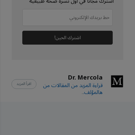
Int J Mol Sci. 2019 Feb 
اشترك مجانًا في أول نشرة صحة طبيعية
19;20(4):896
اشترك الحين!
Dr. Mercola
قراءة المزيد من المقالات من
اقرأ المزيد
هالمؤلف.
.