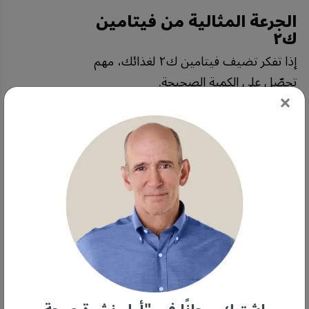
الجرعة المثالية من فيتامين
ك٢
إذا تفكر تضيف فيتامين ك٢ لغذائك، مهم
تحصّل على الكمية الصحيحة.
×
• احتياجات فيتامين ك٢ تختلف
حسب الفئات العمرية —
حسب
ماكإيوان، أغلب الدراسات اللي درسها كانت
بين ٩٠ و١٨٠ ميكروغرام يومياً، ويعتقد إن
هذي الجرعة الأمثل لمعظم البالغين.
الأطفال والمراهقين من ١٠ إلى ١٨ سنة
يحتاجون حوالي ٩٠ ميكروغرام، بينما
الأطفال تحت ١٠ سنوات يحتاجون ٤٥
ميكروغرام.