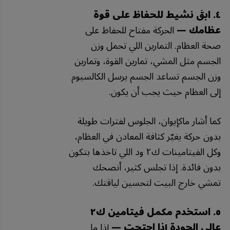
٤. ابقَ نشيط للحفاظ على قوة
عظامك —
الحركة مفتاح للحفاظ على
صحة العظام. التمارين اللي تحمل وزن
الجسم مثل المشي، تمارين القوة، وتمارين
وزن الجسم تساعد الجسم يرسل الكالسيوم
إلى العظام حيث يجب أن يكون.
كما أشار ماكإيوان، الجلوس لفترات طويلة
بدون حركة يغيّر كثافة المعادن في العظام،
وكل الفيتامينات ك٢ ود اللي تاخذها بتكون
بدون فائدة. إذا تجلس كثير، أنصحك
تمشي خارج البيت لتحسين لياقتك.
٥. استخدم مكمل فيتامين ك٢
عالي الجودة إذا احتجت —
إذا ما