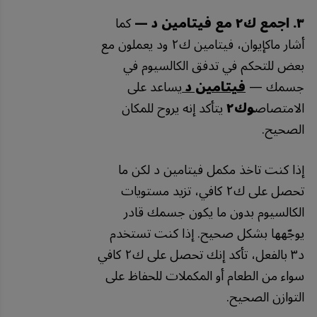
٣. اجمع ك٢ مع فيتامين د —
كما
أشار ماكإيوان، فيتامين ك٢ ود يعملون مع
بعض للتحكم في تدفق الكالسيوم في
جسمك —
فيتامين د
يساعد على
الامتصاص
وك٢
يتأكد إنه يروح للمكان
الصحيح.
إذا كنت تاخذ مكمل فيتامين د لكن ما
تحصل على ك٢ كافي، تزيد مستويات
الكالسيوم بدون ما يكون جسمك قادر
يوجّهها بشكل صحيح. إذا كنت تستخدم
د٣ بالفعل، تأكد إنك تحصل على ك٢ كافي
سواء من الطعام أو المكملات للحفاظ على
التوازن الصحيح.