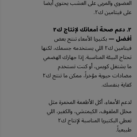
العضوي والمربى على العشب يحتوي أيضاً
على فيتامين ك٢.
٢. دعم صحة أمعائك لإنتاج ك٢
أفضل —
بكتيريا الأمعاء تنتج بعض
فيتامين ك٢ اللي يستخدمه جسمك، لكنها
تحتاج البيئة المناسبة. إذا جهازك الهضمي
ما يشتغل كويس، أو كنت تستخدم
مضادات حيوية مؤخراً، ممكن ما تنتج ك٢
كفاية بنفسك.
لدعم الأمعاء، أكل الأطعمة المخمرة مثل
مخلل الملفوف، الكيمتشي، والكفير، اللي
تعطي البكتيريا المناسبة لإنتاج ك٢
طبيعياً.