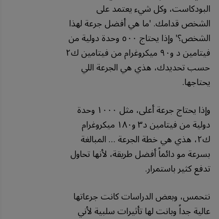
البودكاست،
وكل
شيء
يعتمد
على
الشخص
قدامك
. '
ما
هي
أفضل
جرعة
لهذا
الشخص؟
'
وإذا
يحتاج
٥٠٠
وحدة
دولية
من
فيتامين
د
و٩٠
ميكروغرام
من
فيتامين
ك٢
حسب
تحديدك،
هذي
هي
الجرعة
اللي
يحتاجها
.
وإذا
يحتاج
جرعة
أعلى،
مثل
١٠٠٠
وحدة
دولية
من
فيتامين
د٣
و١٨٠
ميكروغرام
ك٢،
هذي
هي
خطة
الجرعة
…
المبالغة
بسرعة
مو
دائماً
أفضل
طريقة،
لأنها
تحاول
تدفع
كثير
باستمرار
.
نتحمس،
وبعض
الدراسات
كانت
جرعاتها
عالية
جداً
وبانت
لها
تأثيرات
سلبية
لأني