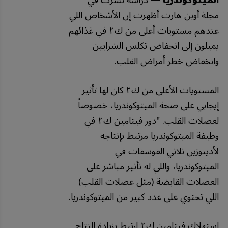
الميتوكوندريا —
دراسة نُشرت في
مجلة أوبن هارت أظهرت إن الأشخاص اللي
عندهم مستويات أعلى من ك٢ في غذائهم
يميلون إلى انخفاض تكلس الشرايين
وانخفاض خطر أمراض القلب.
المستويات الأعلى من ك٢ كان لها تأثير
إيجابي على صحة الميتوكوندريا، خصوصاً
لعضلات القلب. "دور فيتامين ك٢ في
وظيفة الميتوكوندريا مرتبط بإنتاجه
لأدينوزين ثلاثي الفوسفات في
الميتوكوندريا، واللي له تأثير مباشر على
العضلات القابضة (مثل عضلات القلب)
اللي تحتوي على عدد كبير من الميتوكوندريا.
استهلاك فيتامين ك٢ ارتبط بزيادة النتاج