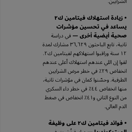
الشرايين.
• زيادة استهلاك فيتامين ك٢
يساعد في تحسين مؤشرات
صحية أيضية أخرى —
في دراسة
ثانية، تابع الباحثون ٣٦,٦٢٩ مشارك لمدة
١٢ سنة وراقبوا استهلاكهم لفيتامين ك٢.
لقوا إن اللي عندهم استهلاك أعلى عندهم
انخفاض ٢٩٪ في خطر مرض الشرايين
الطرفية. وحسّنوا كمان في مؤشرات ثانية،
منها انخفاض ٤٤٪ في خطر داء السكري
من النوع الثاني و٤١٪ انخفاض في ضغط
الدم العالي.
• فوائد فيتامين ك٢ على وظيفة