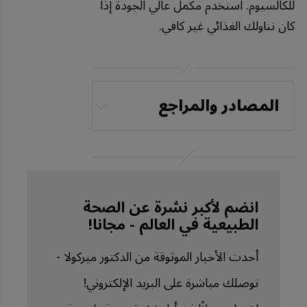
للكالسيوم. استخدم مكمل عالي الجودة إذا
كان تناولك الغذائي غير كافي.
المصادر والمراجع
YouTube, Designs for 
Health Australia, 
March 1, 2024
Open Heart. 2021 Nov 
انضم لأكبر نشرة عن الصحة
الطبيعية في العالم - مجانا!
16;8(2):e001715
OrthoInfo, Vitamin D 
أحدث الأخبار الموثوقة من الدكتور ميركولا -
for Good Bone Health
توصلك مباشرة على البريد الإلكتروني!