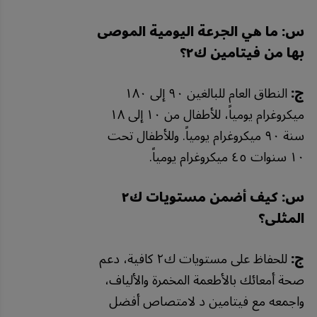
س: ما هي الجرعة اليومية الموصى
بها من فيتامين ك٢؟
ج:
النطاق العام للبالغين ٩٠ إلى ١٨٠
ميكروغرام يومياً، للأطفال من ١٠ إلى ١٨
سنة ٩٠ ميكروغرام يومياً. وللأطفال تحت
١٠ سنوات ٤٥ ميكروغرام يومياً.
س: كيف أضمن مستويات ك٢
المثلى؟
ج:
للحفاظ على مستويات ك٢ كافية، دعم
صحة أمعائك بالأطعمة المخمرة والألياف،
واجمعه مع فيتامين د لامتصاص أفضل