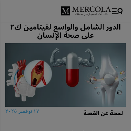
الدور الشامل والواسع لفيتامين ك٢
على صحة الإنسان
لمحة عن القصة
١٧ نوفمبر ٢٠٢٥