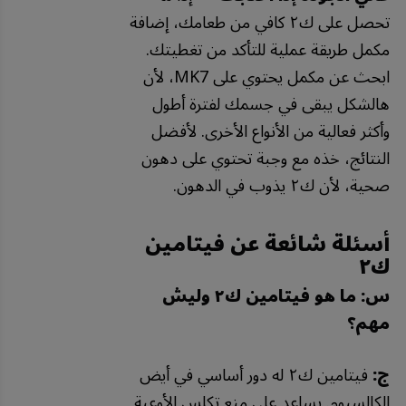
تحصل على ك٢ كافي من طعامك، إضافة
مكمل طريقة عملية للتأكد من تغطيتك.
ابحث عن مكمل يحتوي على MK7، لأن
هالشكل يبقى في جسمك لفترة أطول
وأكثر فعالية من الأنواع الأخرى. لأفضل
النتائج، خذه مع وجبة تحتوي على دهون
صحية، لأن ك٢ يذوب في الدهون.
أسئلة شائعة عن فيتامين
ك٢
س: ما هو فيتامين ك٢ وليش
مهم؟
ج:
فيتامين ك٢ له دور أساسي في أيض
الكالسيوم. يساعد على منع تكلس الأوعية