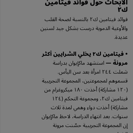
الأبحاث حول فوائد فيتامين
ك٢
فوائد فيتامين ك٢ بالنسبة لصحة القلب
والأوعية الدموية درست بشكل جيد لسنين
عديدة.
• فيتامين ك٢ يخلي الشرايين أكثر
مرونة —
استشهد ماكإيوان بدراسة
شملت ٢٤٤ امرأة بعد سن اليأس.
قسموهم لمجموعتين، المجموعة التجريبية
(١٢٠ مشاركة) أخذت ١٨٠ ميكروغرام من
فيتامين ك٢، ومجموعة التحكم (١٢٤
مشاركة) أخذت دواء وهمي لمدة ثلاث
سنوات. بعد انتهاء الدراسة، لاحظ ماكإيوان
إن المجموعة التجريبية حسّنت مرونة