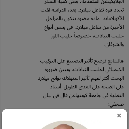
الجلايكيشن المتقدمة، يعني كمية السكر
تحدد قوة تفاعل ميلارد. بعد، الدراسة لقت
الأكريلامايد، مادة مضرة تتكون بالمراحل
الأخيرة من تفاعل ميلارد، في بعض أنواع
حليب النباتات، خصوصاً حليب اللوز
والشوفان.
هالنتايج توضح تأثير التصنيع على التركيب
الكيميائي لحليب النباتات، وتبين ضرورة
البحث أكثر لفهم تأثير استهلاك نواتج ميلارد
على الصحة على المدى الطويل. أستاذ
التغذية في جامعة كوبنهاغن قال في بيان
صحفي:
×
"
المركبات
الكيميائية
الناتجة
من
تفاعلات