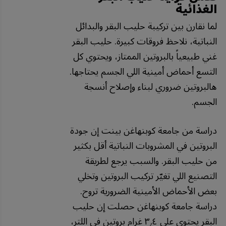
الغذائية
لما نقارن بين تركيبة حليب البقر والبدائل
النباتية، نلاحظ فروقات كبيرة. حليب البقر
غني طبيعياً بالبروتين الممتاز، ويحتوي كل
التسع أحماض أمينية اللي الجسم يحتاجها.
هالبروتين ضروري لبناء وإصلاح أنسجة
الجسم.
دراسة من جامعة كوبنهاغن بينت إن جودة
البروتين في المشروبات النباتية أقل بكثير
من حليب البقر. والسبب يرجع لطريقة
التصنيع اللي تغيّر تركيب البروتين وتخلي
بعض الأحماض الأمينية الضرورية تروح.
دراسة جامعة كوبنهاغن حصلت إن حليب
البقر يحتوي على ٣٫٤ غرام بروتين في اللتر،