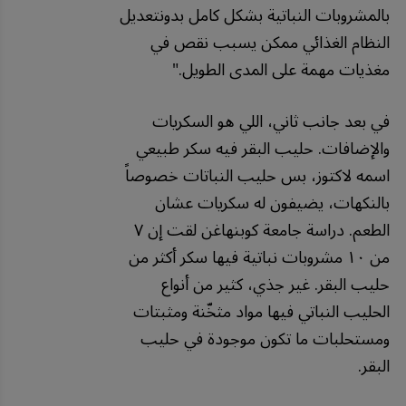
بالمشروبات
النباتية
بشكل
كامل
بدونتعديل
النظام
الغذائي
ممكن
يسبب
نقص
في
مغذيات
مهمة
على
المدى
الطويل
."
في بعد جانب ثاني، اللي هو السكريات
والإضافات. حليب البقر فيه سكر طبيعي
اسمه لاكتوز، بس حليب النباتات خصوصاً
بالنكهات، يضيفون له سكريات عشان
الطعم. دراسة جامعة كوبنهاغن لقت إن ٧
من ١٠ مشروبات نباتية فيها سكر أكثر من
حليب البقر. غير جذي، كثير من أنواع
الحليب النباتي فيها مواد مثخّنة ومثبتات
ومستحلبات ما تكون موجودة في حليب
البقر.