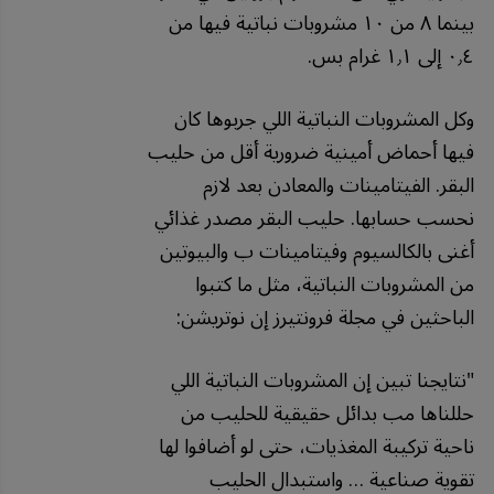
بينما ٨ من ١٠ مشروبات نباتية فيها من
٠٫٤ إلى ١٫١ غرام بس.
وكل المشروبات النباتية اللي جربوها كان
فيها أحماض أمينية ضرورية أقل من حليب
البقر. الفيتامينات والمعادن بعد لازم
نحسب حسابها. حليب البقر مصدر غذائي
أغنى بالكالسيوم وفيتامينات ب والبيوتين
من المشروبات النباتية، مثل ما كتبوا
الباحثين في مجلة فرونتيرز إن نوتريشن:
"
نتايجنا
تبين
إن
المشروبات
النباتية
اللي
حللناها
مب
بدائل
حقيقية
للحليب
من
ناحية
تركيبة
المغذيات،
حتى
لو
أضافوا
لها
تقوية
صناعية
…
واستبدال
الحليب