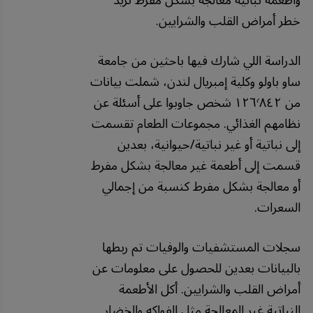
وأطعمة نباتية معالجة بشكل مفرط تزيد
خطر أمراض القلب والشرايين.
الدراسة اللي شارك فيها باحثين من جامعة
ساو باولو وكلية إمبريال لندن، شملت بيانات
من ١٢٦٬٨٤٢ شخص جاوبوا على أسئلة عن
نظامهم الغذائي. مجموعات الطعام تقسمت
إلى نباتية أو غير نباتية/حيوانية، بعدين
قسمت إلى أطعمة غير معالجة بشكل مفرط
أو معالجة بشكل مفرط كنسبة من إجمالي
السعرات.
سجلات المستشفيات والوفيات تم ربطها
بالبيانات بعدين للحصول على معلومات عن
أمراض القلب والشرايين. أكل الأطعمة
النباتية غير المعالجة مثل الفواكه والخضار