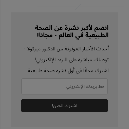
Communications 
Volume 15, Article 
number: 9635 (2024)
انضم لأكبر نشرة عن الصحة
الطبيعية في العالم - مجانا!
Front Immunol. 2024 
Apr 11;15:1365127
أحدث الأخبار الموثوقة من الدكتور ميركولا -
Elife. 2024 Jul 
توصلك مباشرة على البريد الإلكتروني!
11:13:RP96281. doi: 
اشترك مجانًا في أول نشرة صحة طبيعية
10.7554/eLife.96281
ACS Biomater Sci Eng. 
2024 Apr 8;10(4):2177-
2187. doi: 
اشترك الحين!
10.1021/acsbiomateria
ls.3c01079. Epub 2024 