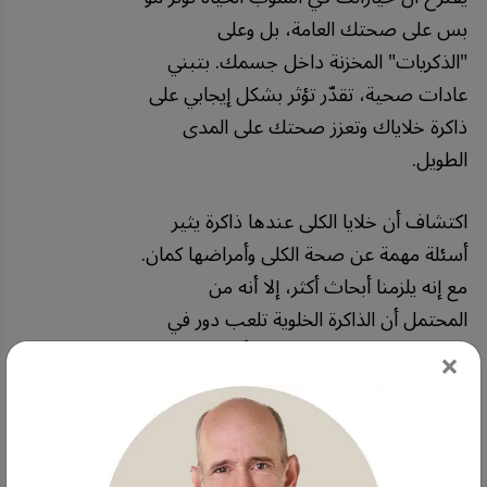
بس على صحتك العامة، بل وعلى
"الذكريات" المخزنة داخل جسمك. بتبني
عادات صحية، تقدّر تؤثر بشكل إيجابي على
ذاكرة خلاياك وتعزز صحتك على المدى
الطويل.
اكتشاف أن خلايا الكلى عندها ذاكرة يثير
أسئلة مهمة عن صحة الكلى وأمراضها كمان.
مع إنه يلزمنا أبحاث أكثر، إلا أنه من
المحتمل أن الذاكرة الخلوية تلعب دور في
طريقة استجابة الكلى للإصابة أو الإجهاد.
×
مثلاً، بعد إصابة، خلايا الكلى ممكن "تتذكّر"
الضرر وتبدأ عمليات الإصلاح. لكن، في
بعض الحالات، هالذاكرة الخلوية ممكن
تصبح غير مجدية وتُسهم في أمراض الكلى