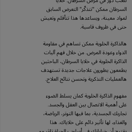
تلعب دور في مرض السرطان. خلايا
السرطان ممكن "تتذكّر" التعرض السابق
لمواد معينة، ويساعدها هذا تتأقلم وتعيش
حتى في ظروف قاسية.
هالذاكرة الخلوية ممكن تساهم في مقاومة
الدواء وعودة المرض. من خلال فهم آليات
الذاكرة الخلوية في خلايا السرطان، الباحثين
يطمعون يطورون علاجات جديدة تستهدف
هالعمليات التذكرية وتحسن نتائج العلاج.
مفهوم الذاكرة الخلوية كمان يسلط الضوء
على أهمية الاتصال بين العقل والجسد.
تجاربك الجسدية، بما فيها التوتر، الرياضة،
والغذاء، لها تأثير دائم على خلاياك. هذا
يقترح أن خياراتك في أسلوب الحياة تؤثر مو