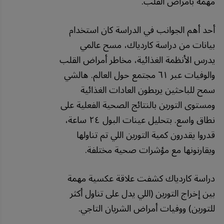
مهمة بأمراض القلب.
أحد أهم الجوانب في الدراسة كان استخدام
بيانات من دراسة كاردياك، مسح عالمي
يدرس الأنظمة الغذائية، مخاطر أمراض القلب
والوفيات عبر ٦١ مجتمع حول العالم. هالشي
سمح للباحثين يربطون العادات الغذائية
ومستوى التورين بالنتائج الصحية الفعلية على
نطاق واسع. بتحليل عينات البول ٢٤ ساعة،
قدروا يقدرون كمية التورين اللي تم تناولها
ويقارنونها مع مؤشرات صحية مختلفة.
دراسة كاردياك كشفت علاقة عكسية مهمة
بين إخراج التورين (اللي يدل على تناول أكثر
للتورين) ووفيات أمراض الشريان التاجي.