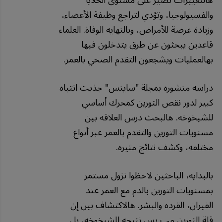
والفسيولوجيا، وتؤدي لتراجع وظيفة الأعضاء،
وزيادة عرضة للأمراض، وبالنهايه الوفاة. العلماء
قاعدين يبحثون عن طرق يتدخلون فيها
بهالعمليات ويشجعون التقدم الصحي بالعمر.
دراسه منشوره بمجلة "ساينس" جذبت انتباه
كبير لدور نقص التورين كمحرك أساسي
للشيخوخه. هالبحث درس العلاقه بين
مستويات التورين والتقدم بالعمر عبر أنواع
مختلفه، وكشف نتائج مثيره.
بالبدايه، الباحثين لاحظوا نزول مستمر
بمستويات التورين بالدم مع العمر عند
الفيران، القرده والبشر. هالاكتشاف بين إن
قلة التورين مب بس نتيجه للشيخوخه، بل