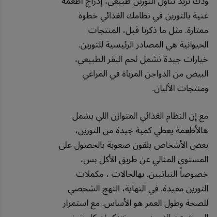
ودك تزيد تناول التورين طبيعي، إدراج أطعمة
غنية بالتورين في نظامك الغذائي خطوة
ممتازة. مثل ما ذكرنا قبل، المنتجات
الحيوانية هي المصادر الرئيسية للتورين.
خيارات جيدة تشمل لحم البقر الطبيعي،
البيض من الدواجن المرباة في المراعي
ومنتجات الألبان.
مع إن النظام الغذائي المتوازن اللي يشمل
هالأطعمة يعطي كمية جيدة من التورين،
بعض الأشخاص يلقون صعوبة بالحصول على
المستوى المثالي عن طريق الأكل بس،
خصوصاً النباتيين. بهالحالات ، مكملات
التورين مفيدة. في النهاية، النهج الشخصي
للصحة وطول العمر هو الأساس. مع استمرار