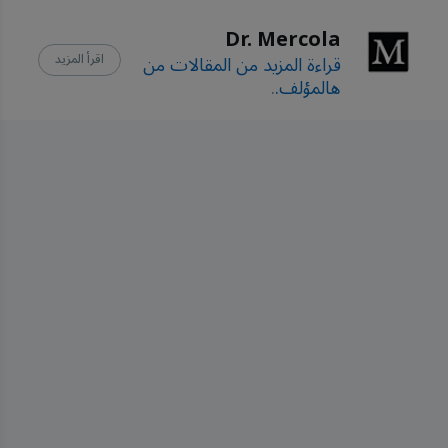
Science, August 24, 
Dr. Mercola
2010;17(Suppl 1):S6
قراءة المزيد من المقالات من
اقرأ المزيد
هالمؤلف.
.