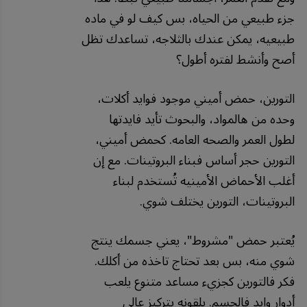
جزء طبيعي من الحياه، بس كيف لو في ماده
طبيعيه، يمكن عندك بالثلاجه، تساعدك تظل
أصح وأنشط لفتره أطول؟
التورين، حمض أميني موجود فوايد أكلات،
وحده من هالمواد، والبحوث تأيد فايدتها
لطول العمر والصحه العامه. كحمض أميني،
التورين حجر أساس فبناء البروتينات. مع إن
أغلب الأحماض الأمينيه تُستخدم لبناء
البروتينات، التورين يختلف شوي.
يُعتبر حمض "مشروط"، يعني جسمك ينتج
شوي منه، بس بعد تحتاج تاخذه من أكلك.
فكر فالتورين كجزيء مساعد متنوع يلعب
أدوار وايد فالجسم. يلقونه بتركيز عالي