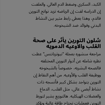
الكبد، السكري وضغط الدم العالي. والملفت
إن الدراسه لقت إن الرياضه تزيد نواتج التورين
فالدم، وهذا يعطي رابط مثير بين النشاط
البدني وفوائد ضد الشيخوخه.
شلون التورين يأثر على صحة
القلب والأوعيه الدمويه
مراجعة منشوره بمجلة "نيوتريانتس" عطت
نظره شامله عن أدوار التورين المختلفه
فالصحه البشريه، خصوصاً بالشيخوخه
ووظيفة القلب والأوعيه. من أهم النقاط إن
التورين يتواجد بشكل كبير فأنسجه ذات
نشاط أيضي عالي، مثل القلب، الدماغ
والعضلات الهيكليه. هالتوزيع يشير لتورط
التورين فعمليات تحتاج طاقة عالية ويؤكد