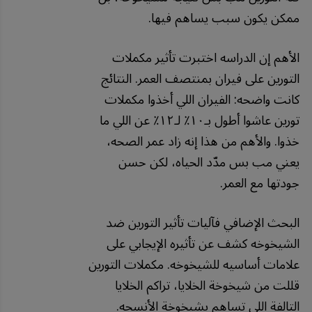
ممكن يكون سبب يساهم فيها.
الأهم إن الدراسه اختبرت تأثير مكملات
التورين على فيران بمنتصف العمر. النتائج
كانت واضحه: الفيران اللي أخذوا مكملات
تورين عاشوا أطول بـ١٠٪ لـ١٢٪ عن اللي ما
خذوا. والأهم من هذا إنه زاد عمر الصحه،
يعني مب بس مدّد الحياه، لكن حسن
جودتها مع العمر.
البحث الإضافي فآليات تأثير التورين ضد
الشيخوخه كشف عن تأثيره الإيجابي على
علامات أساسيه للشيخوخه. مكملات التورين
قللت من شيخوخة الخلايا، تراكم الخلايا
التالفة اللي تساهم بشيخوخة الأنسجه.