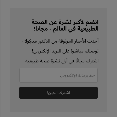
2023;380(6649)
Nutrients, September 
30, 2023;15(19):4236
انضم لأكبر نشرة عن الصحة
الطبيعية في العالم - مجانا!
International Journal of 
Molecular Sciences, 
أحدث الأخبار الموثوقة من الدكتور ميركولا -
May 21, 
توصلك مباشرة على البريد الإلكتروني!
2020;21(10):3624, 
اشترك مجانًا في أول نشرة صحة طبيعية
Conclusion
Journal of Geriatric 
Cardiology, November 
28, 2023;20(11):813-823, 
اشترك الحين!
Conclusion
Journal of Biomedical 