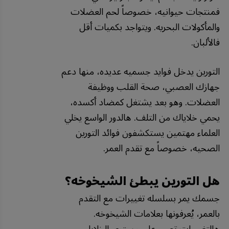
فمنتجات حيوانيه، خصوصاً لحم العضلات
والمأكولات البحريه. ويتواجد بكميات أقل
فالألبان.
التورين يدخل فوايد جسميه عديده، منها دعم
جهازك العصبي، صحة القلب ووظيفة
العضلات. وهو بعد يشتغل كمضاد أكسده،
يحمي خلاياك من التلف. هالدور الواسع يخلي
العلماء مهتمين يستكشفون فوائد التورين
الصحيه، خصوصاً مع تقدم العمر.
هل التورين يبطئ الشيخوخه؟
جسمك يمر بسلسله تغييرات مع التقدم
بالعمر، يُعرفونها بعلامات الشيخوخه.
هالتغييرات تصير على مستوى الخلايا