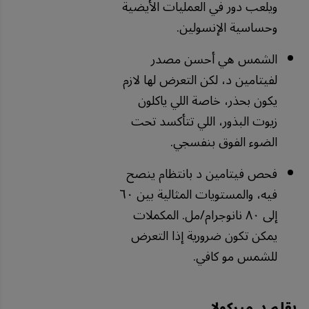
ويلعب دور في العمليات الأيضية
وحساسية الإنسولين.
الشمس هي أحسن مصدر
لفيتامين د، لكن التعرض لها لازم
يكون بحذر، خاصة اللي ياكلون
زيوت البذور، اللي تتأكسد تحت
الضوء الفوق بنفسجي.
فحص فيتامين د بانتظام ينصح
فيه، والمستويات المثالية بين ٦٠
إلى ٨٠ نانوجرام/مل. المكملات
يمكن تكون ضرورية إذا التعرض
للشمس مو كافي.
بقلم د. ميركولا