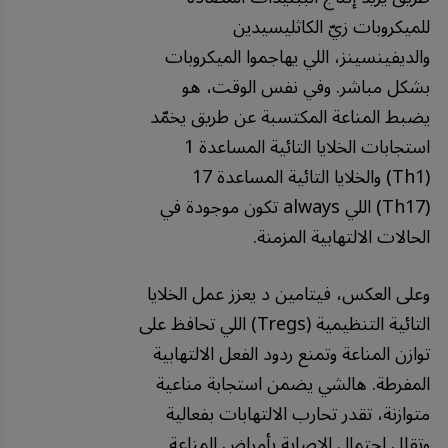
للميكروبات زيّ الكاثليسيدين
والديفينسينز، اللي يهاجموا الميكروبات
بشكل مباشر. وفي نفس الوقت، هو
يضبط المناعة المكتسبة عن طريق يخمّد
استجابات الخلايا التائية المساعدة 1
(Th1) والخلايا التائية المساعدة 17
(Th17) اللي always تكون موجودة في
الحالات الالتهابية المزمنة.
وعلى العكس، فيتامين د يعزز عمل الخلايا
التائية التنظيمية (Tregs) اللي تحافظ على
توازن المناعة وتمنع ردود الفعل الالتهابية
المفرطة. هالشي يضمن استجابة مناعية
متوازنة، تقدر تحارب الالتهابات بفعالية
وتقلل احتمال الإصابة بأمراض المناعة