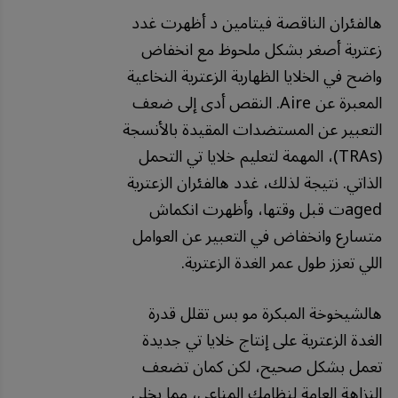
هالفئران الناقصة فيتامين د أظهرت غدد
زعترية أصغر بشكل ملحوظ مع انخفاض
واضح في الخلايا الظهارية الزعترية النخاعية
المعبرة عن Aire. النقص أدى إلى ضعف
التعبير عن المستضدات المقيدة بالأنسجة
(TRAs)، المهمة لتعليم خلايا تي التحمل
الذاتي. نتيجة لذلك، غدد هالفئران الزعترية
agedت قبل وقتها، وأظهرت انكماش
متسارع وانخفاض في التعبير عن العوامل
اللي تعزز طول عمر الغدة الزعترية.
هالشيخوخة المبكرة مو بس تقلل قدرة
الغدة الزعترية على إنتاج خلايا تي جديدة
تعمل بشكل صحيح، لكن كمان تضعف
النزاهة العامة لنظامك المناعي، مما يخلي