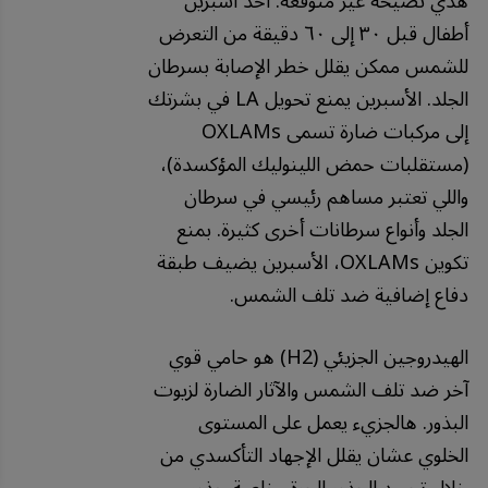
هذي نصيحة غير متوقعة: أخذ أسبرين
أطفال قبل ٣٠ إلى ٦٠ دقيقة من التعرض
للشمس ممكن يقلل خطر الإصابة بسرطان
الجلد. الأسبرين يمنع تحويل LA في بشرتك
إلى مركبات ضارة تسمى OXLAMs
(مستقلبات حمض اللينوليك المؤكسدة)،
واللي تعتبر مساهم رئيسي في سرطان
الجلد وأنواع سرطانات أخرى كثيرة. بمنع
تكوين OXLAMs، الأسبرين يضيف طبقة
دفاع إضافية ضد تلف الشمس.
الهيدروجين الجزيئي (H2) هو حامي قوي
آخر ضد تلف الشمس والآثار الضارة لزيوت
البذور. هالجزيء يعمل على المستوى
الخلوي عشان يقلل الإجهاد التأكسدي من
خلال تحييد الجذور الحرة، خاصة جذور