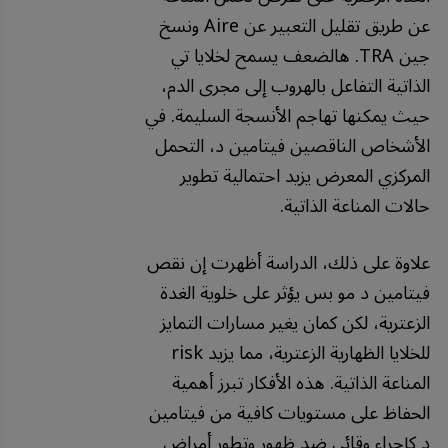
عن طريق تقليل التعبير عن Aire ونسخ
جين TRA. هالضعف يسمح لخلايا تي
الذاتية التفاعل بالهروب إلى مجرى الدم،
حيث يمكنها تهاجم الأنسجة السليمة. في
الأشخاص الناقصين فيتامين د، التحمل
المركزي المعرض يزيد احتمالية تطوير
حالات المناعة الذاتية.
علاوة على ذلك، الدراسة أظهرت إن نقص
فيتامين د مو بس يؤثر على خلوية الغدة
الزعترية، لكن كمان يغير مسارات التمايز
للخلايا الظهارية الزعترية، مما يزيد risk
المناعة الذاتية. هذه الأفكار تبرز أهمية
الحفاظ على مستويات كافية من فيتامين
د كإجراء وقائي ضد ظهور وتطور أمراض