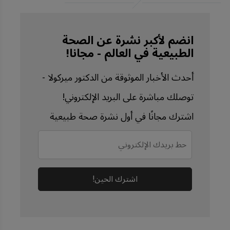
Stones
Cleveland Clinic, 
انضم لأكبر نشرة عن الصحة
الطبيعية في العالم - مجانا!
Staghorn Calculus
Int Braz J Urol. 2020 
أحدث الأخبار الموثوقة من الدكتور ميركولا -
Sep 2;46(6):927–933
توصلك مباشرة على البريد الإلكتروني!
American Urological 
اشترك مجانًا في أول نشرة صحة طبيعية
Association, Kidney 
Stones
International Journal 
اشترك الحين!
of Medical Science and 
Clinical Research 
Studies. July 2023; 