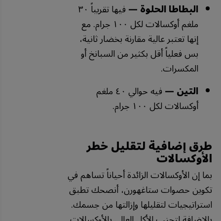
البطاطا الحلوة —
فيها تقريباً ٣٠
ملغم أوكسالات لكل ١٠٠ جرام. مع
إنها تعتبر عالية مقارنة بخضار ثانية،
بس فعلياً أقل بكثير من السبانخ أو
المكسرات.
التين —
فيه حوالي ٤٠ ملغم
أوكسالات لكل ١٠٠ جرام.
طرق إضافية لتقليل خطر
الأوكسالات
بما إن الأوكسالات الزائدة أحياناً تساهم في
تكوين حصوات ستاغهورن، أنصحك تطبق
استراتيجيات لتقليلها وإزالتها من جسمك.
بالإضافة لتجنب الأكل العالي بالأوكسالات