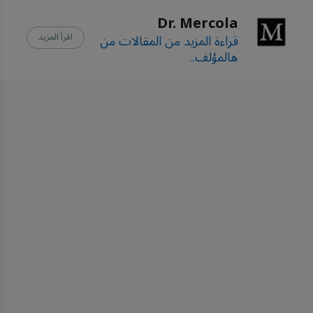
Volume 03 (Issue 7)
Dr. Mercola
Medscape, Struvite 
قراءة المزيد من المقالات من
اقرأ المزيد
and Staghorn Calculi 
هالمؤلف.
.
Treatment and 
Management
Cochrane Library, April 
17, 2023
Medscape, Struvite 
and Staghorn Calculi