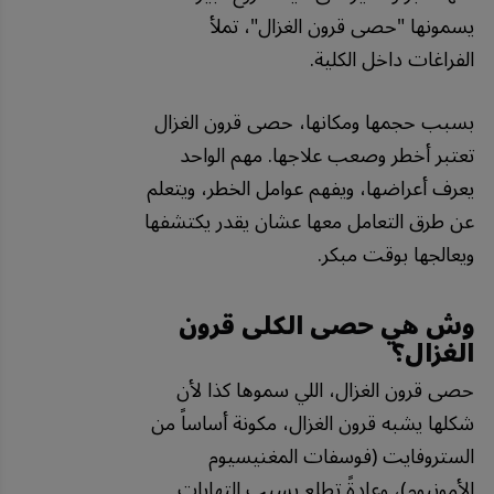
يسمونها "حصى قرون الغزال"، تملأ
الفراغات داخل الكلية.
بسبب حجمها ومكانها، حصى قرون الغزال
تعتبر أخطر وصعب علاجها. مهم الواحد
يعرف أعراضها، ويفهم عوامل الخطر، ويتعلم
عن طرق التعامل معها عشان يقدر يكتشفها
ويعالجها بوقت مبكر.
وش هي حصى الكلى قرون
الغزال؟
حصى قرون الغزال، اللي سموها كذا لأن
شكلها يشبه قرون الغزال، مكونة أساساً من
الستروفايت (فوسفات المغنيسيوم
الأمونيوم)، وعادةً تطلع بسبب التهابات