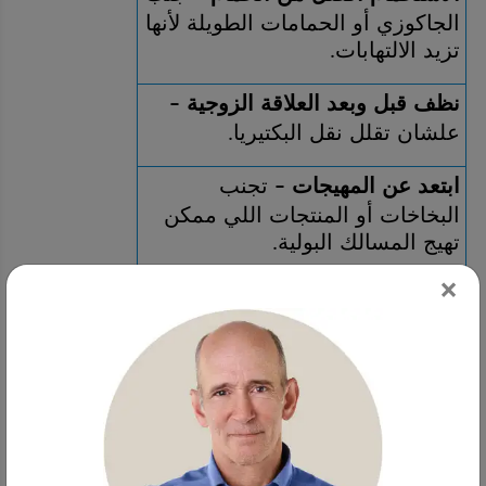
الجاكوزي أو الحمامات الطويلة لأنها 
تزيد الالتهابات
.
نظف قبل وبعد العلاقة الزوجية 
–
علشان تقلل نقل البكتيريا
.
ابتعد عن المهيجات 
 تجنب 
–
البخاخات أو المنتجات اللي ممكن 
تهيج المسالك البولية
.
×
جرب البيديه 
 التنظيف بالماء يكون 
–
أنظف من المسح بالورق
.
كل أطعمة مخمرة 
 زبادي، مخلل، 
–
وغيرها علشان تدعم البكتيريا 
النافعة
.