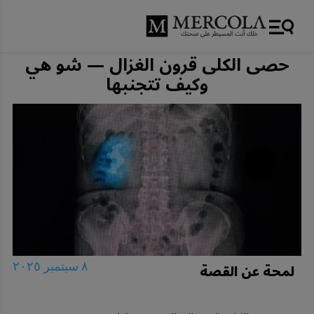
حصى الكلى قرون الغزال — شو هي
وكيف تتجنبها
لمحة عن القصة
٨ سبتمبر ٢٠٢٥