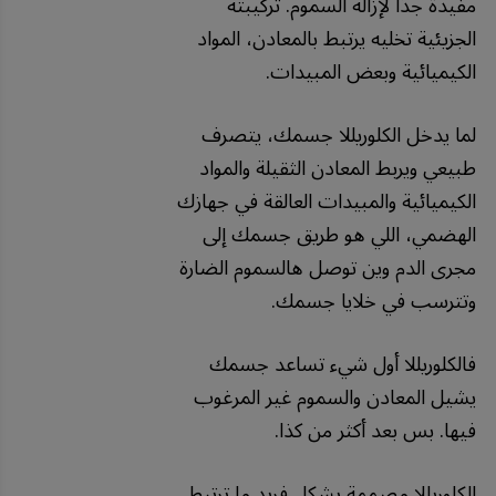
مفيدة جدًا لإزالة السموم. تركيبته
الجزيئية تخليه يرتبط بالمعادن، المواد
الكيميائية وبعض المبيدات.
لما يدخل الكلوريللا جسمك، يتصرف
طبيعي ويربط المعادن الثقيلة والمواد
الكيميائية والمبيدات العالقة في جهازك
الهضمي، اللي هو طريق جسمك إلى
مجرى الدم وين توصل هالسموم الضارة
وتترسب في خلايا جسمك.
فالكلوريللا أول شيء تساعد جسمك
يشيل المعادن والسموم غير المرغوب
فيها. بس بعد أكثر من كذا.
الكلوريللا مصممة بشكل فريد ما ترتبط