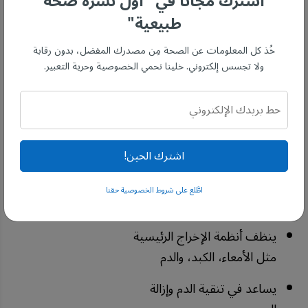
اشترك مجانًا في "أول نشرة صحة
الكوليسترول وارتفاع ضغط الدم. تنظيف
طبيعية"
الكلوريللا للأمعاء وقنوات الإخراج وحماية
الكبد يساعد في تكوين دم نظيف. والدم
خُذ كل المعلومات عن الصحة مِن مصدرك المفضل، بدون رقابة
النظيف يساعد في التخلص الفعال من
ولا تجسس إلكتروني. خلينا نحمي الخصوصية وحرية التعبير.
الفضلات الأيضية بعيدًا عن أنسجتك.
الكلوريللا قوية جدًا في إزالة السموم لأنها
غنية بالكلوروفيلالمعروف بـ:
اشترك الحين!
يساعدك في زيادة استخدام
اطَّلع على شروط الخصوصية حقنا
الأكسجين
ينظف أنظمة الإخراج الرئيسية
مثل الأمعاء، الكبد، والدم
يساعد في تنقية الدم وإزالة