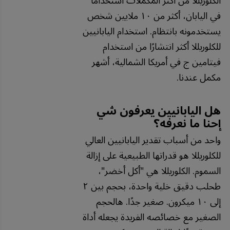
الكلوريللا من أكثر المكملات استخدامًا
في اليابان، أكثر من ١٠ ملايين شخص
يستخدمونه بانتظام. استخدام اليابانيين
للكلوريللا أكثر انتشارًا من استخدام
فيتامين ج في أمريكا الشمالية، أشهر
مكمل عندنا.
هل اليابانيين يعرفون شي
إحنا ما نعرفه؟
واحد من أسباب تقدير اليابانيين العالي
للكلوريللا هو قدراتها الطبيعية على إزالة
السموم. الكلوريللا هي "أكل أخضر"،
طحلب دقيق خلية واحدة، بحجم بين ٢
إلى ١٠ ميكرون. صغير جدًا. هالحجم
الصغير مع خصائصه الفريدة يجعله أداة