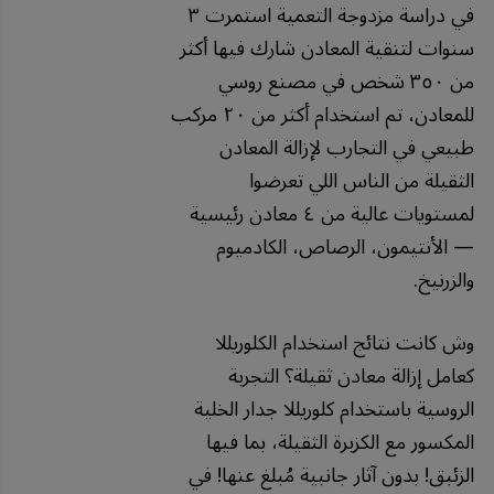
في دراسة مزدوجة التعمية استمرت ٣
سنوات لتنقية المعادن شارك فيها أكثر
من ٣٥٠ شخص في مصنع روسي
للمعادن، تم استخدام أكثر من ٢٠ مركب
طبيعي في التجارب لإزالة المعادن
الثقيلة من الناس اللي تعرضوا
لمستويات عالية من ٤ معادن رئيسية
— الأنتيمون، الرصاص، الكادميوم
والزرنيخ.
وش كانت نتائج استخدام الكلوريللا
كعامل إزالة معادن ثقيلة؟ التجربة
الروسية باستخدام كلوريللا جدار الخلية
المكسور مع الكزبرة الثقيلة، بما فيها
الزئبق! بدون آثار جانبية مُبلغ عنها! في