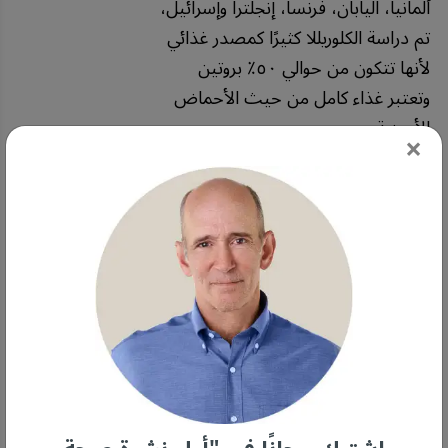
ألمانيا، اليابان، فرنسا، إنجلترا وإسرائيل،
تم دراسة الكلوريللا كثيرًا كمصدر غذائي
لأنها تتكون من حوالي ٥٠٪ بروتين
وتعتبر غذاء كامل من حيث الأحماض
الأمينية.
×
حتى ناسا درست استخدام الكلوريللا
كأحد أول الأطعمة الكاملة في الفضاء
على محطة الفضاء الدولية!
دراسات في اليابان بينت أن الكلوريللا
ممكن تساعد في تقليل نسبة الدهون
في الجسم وممكن تكون مفيدة في
مكافحة السمنة ومرض السكري المرتبط
بالوزن. وكمان ممكن تساعد في تقليل