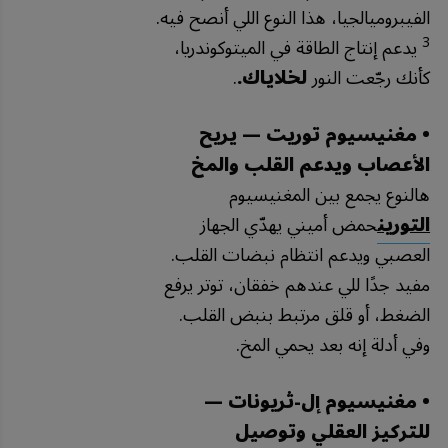
الفيبروميالجيا، هذا النوع اللي أنصح فيه.
3
يدعم إنتاج الطاقة في الميتوكوندريا،
كأنك رجّعت النور
لخلاياك.
.
• مغنيسيوم توريت — يريح
الأعصاب ويدعم القلب والمخ
هالنوع يجمع بين المغنيسيوم
التورين
حمض أميني يهدّي الجهاز
العصبي ويدعم انتظام نبضات القلب.
مفيد جدًا للي عندهم خفقان، توتر يرفع
الضغط، أو قلق مرتبط بنبض القلب.
وفي أدلة إنه بعد يحمي المخ.
• مغنيسيوم إل-ثريونات —
للتركيز العقلي وتوصيل