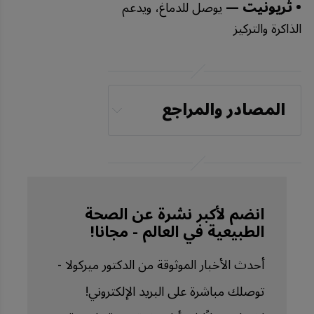
• ثريونيت —
يوصل للدماغ، ويدعم
الذاكرة والتركيز
المصادر والمراجع
Nutrients. 2024 Feb 
9;16(4):496
National Institutes 
of Health, Office of 
انضم لأكبر نشرة عن الصحة
الطبيعية في العالم - مجانا!
Dietary 
Supplements, 
أحدث الأخبار الموثوقة من الدكتور ميركولا -
Magnesium
توصلك مباشرة على البريد الإلكتروني!
University 