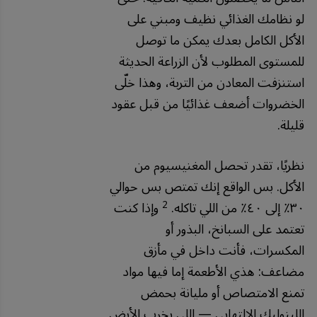
لو نظامك الغذائي نظيف ومبني على
الأكل الكامل بعدك يمكن ما توصل
للمستوى المطلوب لأن الزراعة الحديثة
استنزفت المعادن من التربة، وهذا خلّى
الخضروات أضعف غذائيًا من قبل عقود
قليلة.
نظريًا، تقدر تحصل المغنيسيوم من
الأكل. بس الواقع إنك تمتص بس حوالي
2
٣٠٪ إلى ٤٠٪ من اللي تاكله.
وإذا كنت
تعتمد على السبانخ، البذور أو
المكسرات، فأنت داخل في مأزق
مضاعف: هذي الأطعمة إما فيها مواد
تمنع الامتصاص أو مليانة بحمض
اللينوليك الالتهابي — اللي يخرب الأيض