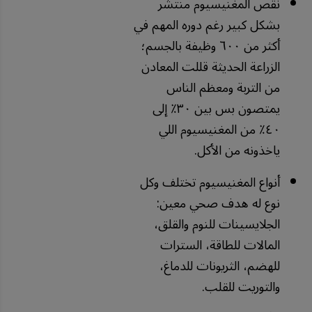
نقص المغنيسيوم منتشر
بشكل كبير رغم دوره المهم في
أكثر من ٦٠٠ وظيفة بالجسم؛
الزراعة الحديثة قللت المعادن
من التربة ومعظم الناس
يمتصون بس بين ٣٠٪ إلى
٤٠٪ من المغنيسيوم اللي
ياخذونه من الأكل.
أنواع المغنيسيوم تختلف وكل
نوع له هدف صحي معين:
الجلايسينات للنوم والقلق،
المالات للطاقة، السترات
للهضم، الثريونات للدماغ،
والتوريت للقلب.