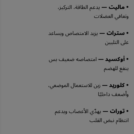
• ماليت —
يدعم الطاقة، التركيز،
وتعافي العضلات
• سترات —
يزيد الامتصاص ويساعد
على التليين
• أوكسيد —
امتصاصه ضعيف بس
ينفع للهضم
• كلوريد —
زين للاستعمال الموضعي،
وأضعف داخليًا
• تورات —
يهدّي الأعصاب ويدعم
انتظام نبض القلب