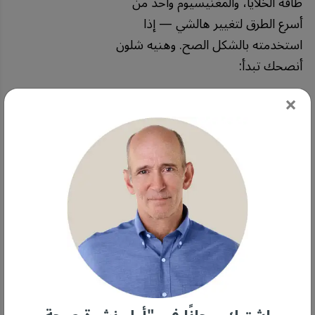
طاقة الخلايا، والمغنيسيوم واحد من
أسرع الطرق لتغيير هالشي — إذا
استخدمته بالشكل الصح. وهنيه شلون
أنصحك تبدأ:
×
١. لا تعتمد على الأكل بروحه
لتغطية حاجتك من المغنيسيوم
—
لأن أغلب الناس عندهم نقص فيه.
حتى لو تاكل أكل كامل وعضوي، بعدك
ما بتحصل على الكفاية من المغنيسيوم.
التربة اللي نزرع فيها فقدت معادنها،
والمكسرات والبذور — رغم إنها غنية
بالمغنيسيوم — إلا إنها مليانة بحمض
اللينوليك، اللي يوقف إنتاج الطاقة ويزيد