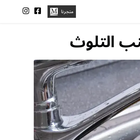
متجرنا
ب التلوث