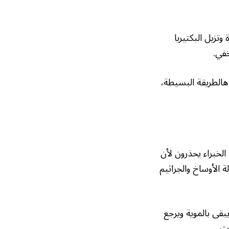
تزيل البكتيريا
خفي.
 هالطريقة البسيطة،
الخبراء يحذرون لأن
 الأوساخ والجراثيم
بقى بالموية ويرجع
وث.