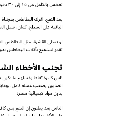
تغطس بالكامل من ١٥ إلى ٣٠ دقيقة. النقع هذا يفك الأوساخ ويخليها أسهل للإزالة.
بعد النقع، افرك البطاطس بفرشاة خض
الباقية على السطح. كمان، شيل الع
لو بتخلي القشرة، مثل البطاطس المشو
تقدر تستمتع بأكلات البطاطس بدو
تجنب الأخطاء الشا
ناس كثيرة تغلط وغسلهم ما يكون فعا
الصابون يصعب غسله كامل، وبقاياه ت
بدون مواد كيميائية مضرة.
الناس بعد يظنون إن النقع بس كافي،
على الأكل بدل ما ينغسل. غسل كل قط