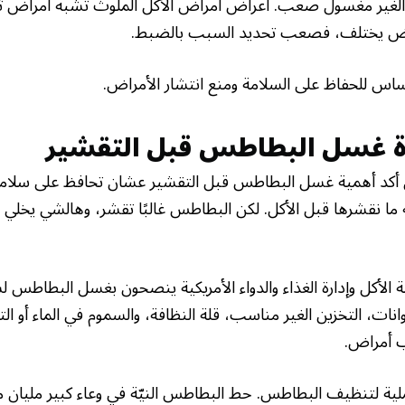
اشترك مجانًا في "أول نشرة صحة
غير مغسول صعب. أعراض أمراض الأكل الملوث تشبه أمراض ثان
اض يختلف، فصعب تحديد السبب بالضبط.
طبيعية"
اس للحفاظ على السلامة ومنع انتشار الأمراض.
خُذ كل المعلومات عن الصحة مِن مصدرك المفضل، بدون رقابة
ولا تجسس إلكتروني. خلينا نحمي الخصوصية وحرية التعبير.
رة غسل البطاطس قبل التقشير
 أكد أهمية غسل البطاطس قبل التقشير عشان تحافظ على سلامة 
 ما نقشرها قبل الأكل. لكن البطاطس غالبًا تقشر، وهالشي يخلي 
اشترك الحين!
 الأكل وإدارة الغذاء والدواء الأمريكية ينصحون بغسل البطاطس ل
اطَّلع على شروط الخصوصية حقنا
، التخزين الغير مناسب، قلة النظافة، والسموم في الماء أو الترب
ب أمراض.
ة لتنظيف البطاطس. حط البطاطس النيّة في وعاء كبير مليان موي