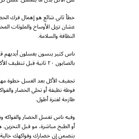
خطأ ثاني شائع هو إهمال فرك الخضار
عشان تزيل الأوساخ والملوثات المخ
النظافة والسلامة.
ناس كثير ينسون يغسلون أيديهم قبل 
بالصابون ٢٠ ثانية قبل تنظيف الأكل عشان تمنع نقل البكتيريا.
تجفيف الأكل بعد الغسل خطوة مهمة ت
فوطة نظيفة أو تخلي الخضار والفوا
طازجة لفترة أطول.
وفيه ناس تغسل الخضار والفواكه و
أو الطبخ مباشرة، مو قبل التخزين. ه
بتضمن إن خضارك وفواكهك خالية من