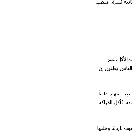
ية كثيرة، فيصير
الأكل. غير
الناس يظنون إن
سبب مهم. عادةً،
ة. فأكل الفواكه
ة باردة، وخليها