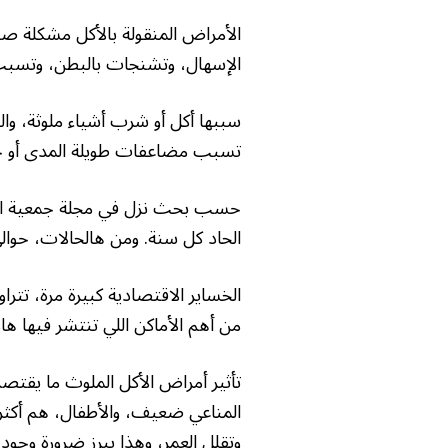
الأمراض المنقولة بالأكل مشكلة صحي
الإسهال، وتشنجات بالبطن، وتسبب
سببها أكل أو شرب أشياء ملوثة، و
تسبب مضاعفات طويلة المدى أو حت
الحاد كل سنة. ومن هالحالات، حوالي ٢٥٪ إلى ٣٠٪ منها سببها أكل م
من أهم الأماكن اللي تنتشر فيها ه
تأثير أمراض الأكل الملوث ما يقتص
المناعي ضعيف، والأطفال، هم أك
وتقلل العمر، وهذا يبرز ضرورة وجود