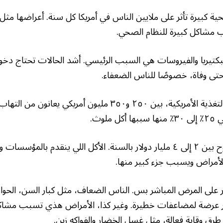
ة كبيرة تأثر على ملايين الناس في أمريكا كل سنة. أعراضها مثل ا
 مشاكل كبيرة للنظام الصحي.
البكتيريا والفيروسات هي السبب الرئيسي. أشد الحالات تحتاج د
ى وفاة، خصوصًا للناس الضعفاء.
حسب بحث نزل في مجلة جمعية التغذية الأمريكية، بين ٢٥٠ و٣٥٠ مليون أمريك
لوث.
الخساير الاقتصادية كبيرة مرة، تتراوح بين ٢ إلى ٤ مليار دولار بالسنة. الأكل اللي ينق
الأمراض ويسبب جزء كبير منها.
ر على المرض المباشر بس. الناس الضعاف، مثل كبار السن، الحوا
ثر عرضة لمضاعفات خطيرة. وغير كذا، الأمراض هذي تسبب مشا
 طرق وقاية فعالة، مثل غسل الخضار والفواكه زين.