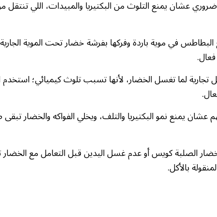
ري عشان يمنع التلوث من البكتيريا والمبيدات، اللي تنتقل من ا
لبطاطس في موية باردة وفركها بفرشة خضار تحت الموية الجارية،
فعال.
تجارية لما تغسل الخضار، لأنها تسبب تلوث كيميائي؛ استخدم ال
عال.
شان يمنع نمو البكتيريا والتلف، ويخلي الفواكه والخضار تبقى ط
ضار الصلبة كويس أو عدم غسل اليدين قبل التعامل مع الخضار ت
نقولة بالأكل.