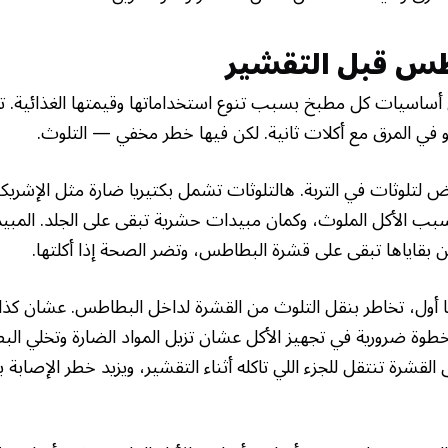
س قبل التقشير
أساسيات كل مطبخ بسبب تنوع استخداماتها وقيمتها الغذائية. ت
 في المرق مع أكلات ثانية. لكن فيها خطر مخفي — التلوث.
لتلوثات في التربة. هالتلوثات تشمل بكتيريا ضارة مثل الإشريكية
سبب الأكل الملوث، وكمان مبيدات حشرية تبقى على الجلد. الم
بقاياها تبقى على قشرة البطاطس، وتضر الصحة إذا أكلتها.
ا أول، تخاطر بنقل التلوث من القشرة لداخل البطاطس. عشان ك
ة ضرورية في تجهيز الأكل عشان تزيل المواد الضارة وتخلي الب
 القشرة تنتقل للجزء اللي تاكله أثناء التقشير، ويزيد خطر الإصابة 