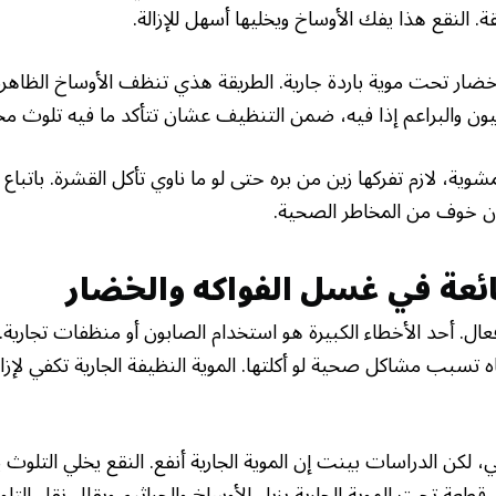
ار تحت موية باردة جارية. الطريقة هذي تنظف الأوساخ الظاهرة و
يون والبراعم إذا فيه، ضمن التنظيف عشان تتأكد ما فيه تلوث م
ية، لازم تفركها زين من بره حتى لو ما ناوي تأكل القشرة. باتباع
ن خوف من المخاطر الصحية.
ئعة في غسل الفواكه والخضار
ل. أحد الأخطاء الكبيرة هو استخدام الصابون أو منظفات تجارية. 
سبب مشاكل صحية لو أكلتها. الموية النظيفة الجارية تكفي لإزالة
 لكن الدراسات بينت إن الموية الجارية أنفع. النقع يخلي التلوث ي
عة تحت الموية الجارية يزيل الأوساخ والجراثيم ويقلل نقل التل