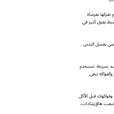
 تفركها بفرشاة
سيط يفرق كثير في
توصي بغسل اليدين
يفسد بسرعة. تستخدم
الفواكه تبقى
وفواكهك قبل الأكل
 اتبعت هالإرشادات،