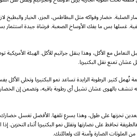
 الصلبة. خضار وفواكه مثل البطاطس، الجزر، الخيار والبطيخ لازم
فية. غسلها بس ما يفك الأوساخ الصعبة. فرشاة جيدة استثمار ب
التعامل مع الأكل، وهذا ينقل جراثيم للأكل. الهيئة الأمريكية 
ُهمل كثير. الرطوبة الزايدة تساعد نمو البكتيريا وتخلي الأكل 
كه تنشف بالهوى عشان تشيل أي رطوبة باقيه، وتضمن إن الخضار و
بعدين تخزنها على طول، وهذا يسرع تلفها. الأفضل تغسل خضارك 
الطريقة تحافظ على نضارتها وتقلل نمو البكتيريا أثناء التخزين. إذا
 الملوثات الضارة وآمنة لك ولعائلتك.