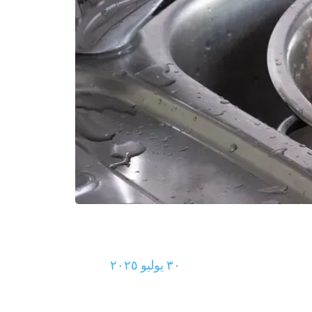
٣٠ يوليو ٢٠٢٥