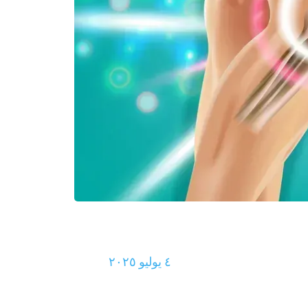
٤ يوليو ٢٠٢٥