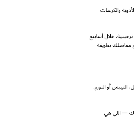
دوية والكريمات
رحيبية. خلال أسابيع
م مفاصلك بطريقة
ل، التيبس أو التورم.
لك — اللي هي