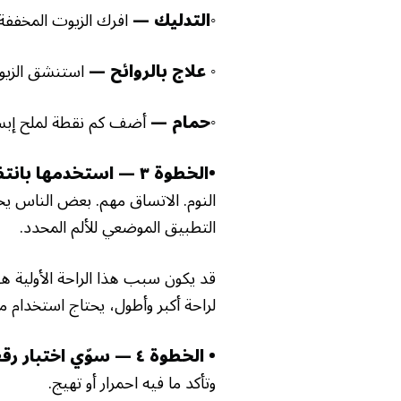
◦التدليك —
افرك الزيوت المخففة 
◦ علاج بالروائح —
استنشق الزيوت
◦حمام —
أضف كم نقطة لملح إبسو
•الخطوة ٣ — استخدمها بانتظام لأفضل نتائج —
النوم. الاتساق مهم. بعض الناس ي
التطبيق الموضعي للألم المحدد.
قد يكون سبب هذا الراحة الأولية ه
لراحة أكبر وأطول، يحتاج استخدام 
• الخطوة ٤ — سوّي اختبار رقعة —
وتأكد ما فيه احمرار أو تهيج.