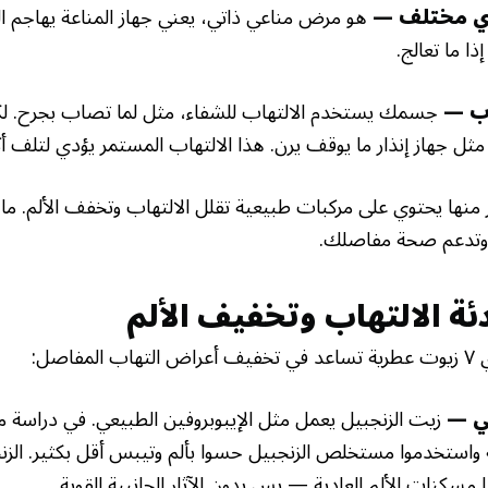
يدي مختلف —
هو مرض مناعي ذاتي، يعني جهاز المناعة يهاجم ا
 ما تعالج.
اب —
جسمك يستخدم الالتهاب للشفاء، مثل لما تصاب بجرح. لك
 جهاز إنذار ما يوقف يرن. هذا الالتهاب المستمر يؤدي لتلف أكثر
ير منها يحتوي على مركبات طبيعية تقلل الالتهاب وتخفف الألم. ما
وتدعم صحة مفاصلك.
ئة الالتهاب وتخفيف الألم
صل:
زيت الزنجبيل يعمل مثل الإيبوبروفين الطبيعي. في دراسة 
بة واستخدموا مستخلص الزنجبيل حسوا بألم وتيبس أقل بكثير. الز
مسكنات الألم العادية — بس بدون الآثار الجانبية القوية.