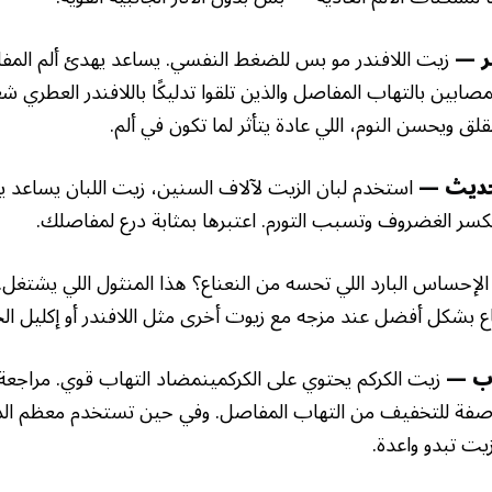
اشترك مجانًا في "أول نشرة صحة
طبيعية"
زيت اللافندر مو بس للضغط النفسي. يساعد يهدئ ألم الم
ابين بالتهاب المفاصل والذين تلقوا تدليكًا باللافندر العطري ش
خُذ كل المعلومات عن الصحة مِن مصدرك المفضل، بدون رقابة
لق ويحسن النوم، اللي عادة يتأثر لما تكون في ألم.
ولا تجسس إلكتروني. خلينا نحمي الخصوصية وحرية التعبير.
استخدم لبان الزيت لآلاف السنين، زيت اللبان يساعد 
تكسر الغضروف وتسبب التورم. اعتبرها بمثابة درع لمفاصلك.
لإحساس البارد اللي تحسه من النعناع؟ هذا المنثول اللي يشتغل
اشترك الحين!
عناع بشكل أفضل عند مزجه مع زيوت أخرى مثل اللافندر أو إكليل ال
اطَّلع على شروط الخصوصية حقنا
زيت الكركم يحتوي على الكركمينمضاد التهاب قوي. مراجعة 
ن وصفة للتخفيف من التهاب المفاصل. وفي حين تستخدم معظم 
زيت تبدو واعدة.