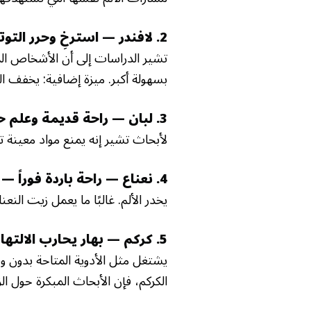
2. لافندر — استرخِ وحرر التوتر —
تشير الدراسات إلى أن الأشخاص المص
بسهولة أكبر. ميزة إضافية: يخفف الق
3. لبان — راحة قديمة وعلم حديث —
لأبحاث تشير إنه يمنع مواد معينة 
4. نعناع — راحة باردة فوراً —
ا
يخدر الألم. غالبًا ما يعمل زيت الن
5. كركم — بهار يحارب الالتهاب —
يشتغل مثل الأدوية المتاحة بدو
الكركم، فإن الأبحاث المبكرة حول ال