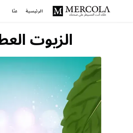
الرئيسية
عنّا
الزيوت العط