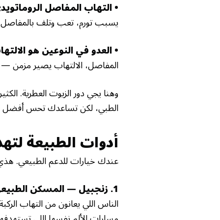
• التهاب المفاصل الروماتو
يسبب تورم، تعب وتلف بالمفاصل إذا
• العدو في النوعين هو الالته
×
المفاصل، الالتهاب يصير مزمن — مثل
وهنا يجي دور الزيوت العطرية. الكث
الطبي، لكن تساعدك تحس أفضل 
أدوات الطبيعة لتهد
عندك خيارات للدعم الطبيعي. هذي ٧ زيوت عطرية تساعد في تخفيف أعراض التهاب المفا
1. زنجبيل — المسكن الطبيعي —
الناس اللي يعانون من التهاب الرك
مسارات الألم نفسها اللي تستهدفها 