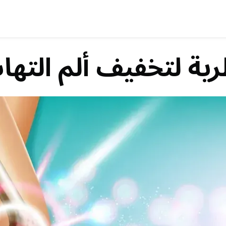
رية لتخفيف ألم الته