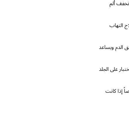
تخفف ألم
اج التهاب
ق الدم ويساعد
بار على الجلد
ً إذا كانت