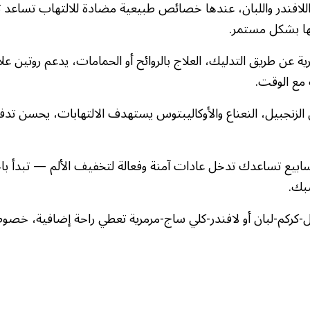
 اللافندر واللبان، عندها خصائص طبيعية مضادة للالتهاب تساعد 
ها بشكل مستمر.
ية عن طريق التدليك، العلاج بالروائح أو الحمامات، يدعم روتين عل
مع الوقت.
الزنجبيل، النعناع والأوكاليبتوس يستهدف الالتهابات، يحسن تدف
ابيع تساعدك تدخل عادات آمنة وفعالة لتخفيف الألم — تبدأ باخت
بك.
-كركم-لبان أو لافندر-كلي ساج-مرمرية تعطي راحة إضافية، خصوصا