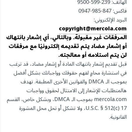
الهاتف: 239-599-9500
فاكس: 847-985-0947
البريد الإلكتروني:
copyright@mercola.com
المرفقات غير مقبولة. وبالتالي، أي إشعار بانتهاك
أو إشعار مضاد يتم تقديمه إلكترونيًا مع مرفقات
لن يتم استلامه أو معالجته.
قبل تقديم إشعار بانتهاك المادة أو إشعار مضاد، قد ترغب
في استشارة محامٍ لفهم حقوقك وواجباتك بشكل أفضل
بموجب الـ DMCA والقوانين الأخرى المطبقة. تهدف
هالمتطلبات للإشعار إلى الامتثال لحقوق وواجبات
mercola.com بموجب الـ DMCA، وبشكل خاص، القسم
17 U.S.C. § 512(c)، ولا تشكل أو تحل محل المشورة
القانونية.